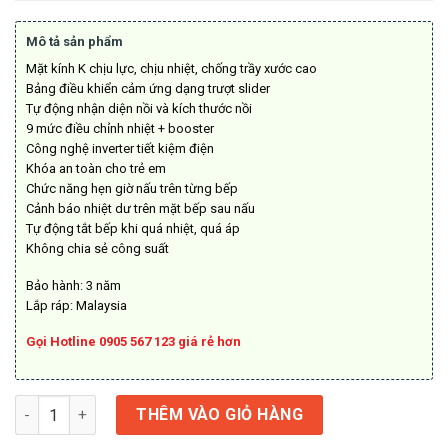
là:
tại
14.990.000₫.
là:
Mô tả sản phẩm
10.490.000₫.
Mặt kính K chịu lực, chịu nhiệt, chống trầy xước cao
Bảng điều khiển cảm ứng dạng trượt slider
Tự động nhận diện nồi và kích thước nồi
9 mức điều chỉnh nhiệt + booster
Công nghệ inverter tiết kiệm điện
Khóa an toàn cho trẻ em
Chức năng hẹn giờ nấu trên từng bếp
Cảnh báo nhiệt dư trên mặt bếp sau nấu
Tự động tắt bếp khi quá nhiệt, quá áp
Không chia sẻ công suất
Bảo hành: 3 năm
Lắp ráp: Malaysia
Gọi Hotline 0905 567 123 giá rẻ hơn
Bếp Điện Từ D'mestik ML986 DKT số lượng
THÊM VÀO GIỎ HÀNG