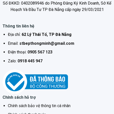
dinh dưỡng cho món ăn với các chức năng đa
Số ĐKKD: 0402089946 do Phòng Đăng Ký Kinh Doanh, Sở Kế
dạng: Khóa trẻ em an toàn, cảnh báo chống tràn, cảnh
Hoạch Và Đầu Tư TP Đà Nẵng cấp ngày 29/03/2021
báo dư nhiệt … mang đến giá trị sử dụng tiện ích, an toàn
nhất.
Thông tin liên hệ
Mặt dưới được làm bằng thép, phủ sơn tĩnh điện với độ
Địa chỉ:
62 Lý Thái Tổ, TP Đà Nẵng
bền cao.
Email:
stbepthongminh@gmail.com
Bếp điện từ ML986 DKT hiện đang được bày bán rộng
Điện thoại:
0905 567 123
khắp các showroom trên toàn quốc. Thời gian bảo hành
Zalo:
0918 445 947
36 tháng chính hãng D’mestik giúp khách hàng hoàn
toàn yên tâm khi sử dụng sản phẩm.
Chính sách hỗ trợ
Chính sách bảo vệ thông tin cá nhân