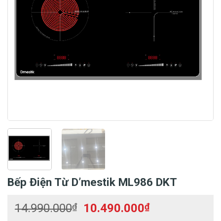
Bếp Điện Từ D’mestik ML986 DKT
Giá
Giá
14.990.000
₫
10.490.000
₫
gốc
hiện