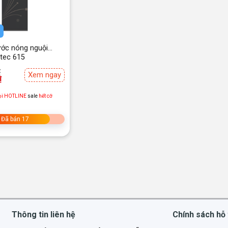
ước nóng nguội
otec 615
₫
Xem ngay
₫
.
ọi HOTLINE
sale
hết cỡ
.
Đã bán 17
Thông tin liên hệ
Chính sách hỗ 