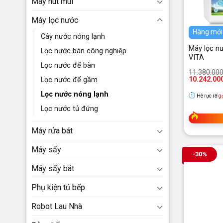
Máy hút mùi
Máy lọc nước
Hàng mới
Cây nước nóng lạnh
Máy lọc nư
Lọc nước bán công nghiệp
VITA
Lọc nước để bàn
Giá
Giá
11.380.00
gốc
hiện
10.242.00
Lọc nước để gầm
là:
tại
11.380.000
là:
Lọc nước nóng lạnh
Hè rực rỡ
g
10.242.000
Lọc nước tủ đứng
Máy rửa bát
Máy sấy
-30%
Máy sấy bát
Phụ kiện tủ bếp
Robot Lau Nhà