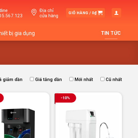
line
Địa chỉ
GIỎ HÀNG /
0
₫
05.567.123
cửa hàng
hiết bị gia dụng
TIN TỨC
á giảm dần
Giá tăng dần
Mới nhất
Cũ nhất
-10%