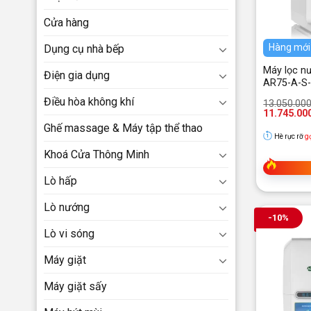
Cửa hàng
Hàng mới
Dụng cụ nhà bếp
Máy lọc nư
Điện gia dụng
AR75-A-S
Điều hòa không khí
Giá
Giá
13.050.00
gốc
hiện
11.745.00
là:
tại
Ghế massage & Máy tập thể thao
13.050.000
là:
Hè rực rỡ
g
11.745.000
Khoá Cửa Thông Minh
Lò hấp
Lò nướng
-10%
Lò vi sóng
Máy giặt
Máy giặt sấy