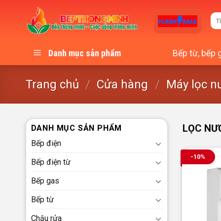
Skip
Tì
to
kiế
content
Bếp từ, bếp 
Danh mục sản phẩm
Trang chủ
/
Cửa hàng
/
Máy lọc n
LỌC NƯ
DANH MỤC SẢN PHẨM
Bếp điện
-10%
Bếp điện từ
Bếp gas
Bếp từ
Chậu rửa