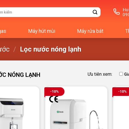
Hot
m
09
m:
gas
Máy hút mùi
Máy rửa bát
T
ước
/
Lọc nước nóng lạnh
ỚC NÓNG LẠNH
Ưu tiên xem:
Gi
-10%
-10%