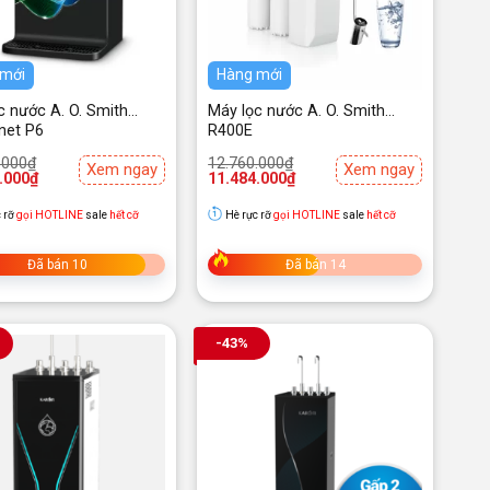
 mới
Hàng mới
c nước A. O. Smith
Máy lọc nước A. O. Smith
net P6
R400E
Giá
Giá
.000
₫
12.760.000
₫
Xem ngay
Xem ngay
gốc
hiện
.000
₫
11.484.000
₫
là:
tại
.000₫.
12.760.000₫.
là:
 rỡ
gọi HOTLINE
sale
hết cỡ
Hè rực rỡ
gọi HOTLINE
sale
hết cỡ
.000₫.
11.484.000₫.
Đã bán 10
Đã bán 14
-43%