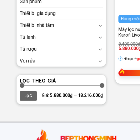
Sản phẩm
Thiết bị gia dụng
Hàng mới
Thiết bị nhà tắm
Máy lọc n
Karofi Liv
Tủ lạnh
Giá
Giá
8.400.000
gốc
hiện
5.880.000
Tủ rượu
là:
tại
8.400.000₫
là:
Hè rực rỡ
g
Vòi rửa
5.880.000₫
LỌC THEO GIÁ
Giá
Giá
Giá:
5.880.000₫
—
18.216.000₫
LỌC
thấp
cao
nhất
nhất