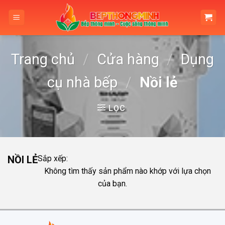
Skip
to
content
Trang chủ
/
Cửa hàng
/
Dụng
cụ nhà bếp
/
Nồi lẻ
LỌC
NỒI LẺ
Sắp xếp:
Không tìm thấy sản phẩm nào khớp với lựa chọn
của bạn.