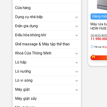
Cửa hàng
Hàng mới
Dụng cụ nhà bếp
Máy rửa bá
Điện gia dụng
HDW-F60E 
Điều hòa không khí
Giá
Giá
20.820.80
gốc
hiện
11.990.00
là:
tại
Ghế massage & Máy tập thể thao
20.820.800
là:
Hè rực rỡ
g
11.990.000
Khoá Cửa Thông Minh
Lò hấp
Lò nướng
Lò vi sóng
Máy giặt
Máy giặt sấy