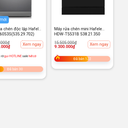
 mới
a chén độc lập Hafele
Máy rửa chén mini Hafele
053S(535.29.702)
HDW-T5531B 538.21.350
Giá
Giá
.000
₫
15.505.000
₫
Xem ngay
Xem ngay
gốc
hiện
.000
₫
9.300.000
₫
là:
tại
.000₫.
15.505.000₫.
là:
 rỡ
gọi HOTLINE
sale
hết cỡ
.000₫.
9.300.000₫.
Đã bán 122
Đã bán 30