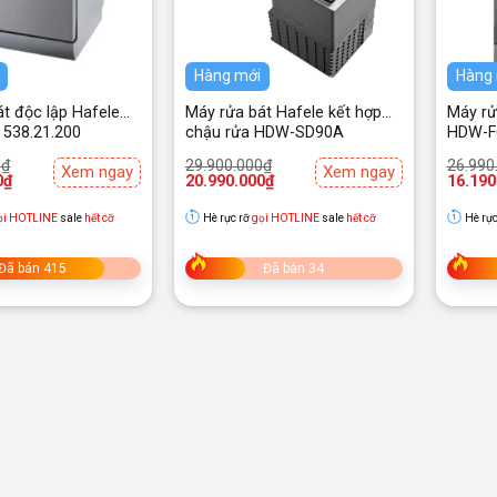
Hàng mới
Hàng
t độc lập Hafele
Máy rửa bát Hafele kết hợp
Máy rử
538.21.200
chậu rửa HDW-SD90A
HDW-F6
539.20.530
Giá
Giá
Giá
Giá
0
₫
29.900.000
₫
26.990
Xem ngay
Xem ngay
gốc
hiện
gốc
hiện
0
₫
20.990.000
₫
16.190
là:
tại
là:
tại
₫.
29.900.000₫.
là:
26.990
là:
ọi HOTLINE
sale
hết cỡ
Hè rực rỡ
gọi HOTLINE
sale
hết cỡ
Hè rực
₫.
20.990.000₫.
16.190
Đã bán 415
Đã bán 34