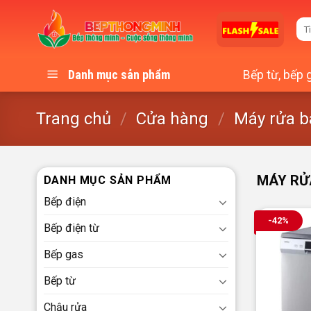
Skip
Tì
to
kiế
content
Bếp từ, bếp 
Danh mục sản phẩm
Trang chủ
/
Cửa hàng
/
Máy rửa b
MÁY RỬ
DANH MỤC SẢN PHẨM
Bếp điện
-42%
Bếp điện từ
Bếp gas
Bếp từ
Chậu rửa