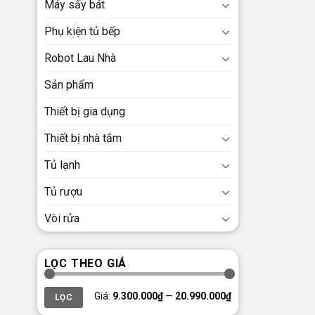
Máy sấy bát
Phụ kiện tủ bếp
Robot Lau Nhà
Sản phẩm
Thiết bị gia dụng
Thiết bị nhà tắm
Tủ lạnh
Tủ rượu
Vòi rửa
LỌC THEO GIÁ
Giá
Giá
Giá:
9.300.000₫
—
20.990.000₫
LỌC
thấp
cao
nhất
nhất