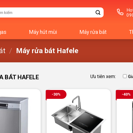
Hot
m
09
m:
gas
Máy hút mùi
Máy rửa bát
T
át
/
Máy rửa bát Hafele
A BÁT HAFELE
Ưu tiên xem:
Gi
-30%
-40%