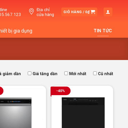
line
Địa chỉ
GIỎ HÀNG /
0
₫
05.567.123
cửa hàng
hiết bị gia dụng
TIN TỨC
á giảm dần
Giá tăng dần
Mới nhất
Cũ nhất
-40%