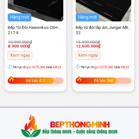
Hàng mới
Hàng mới
Bếp Từ Đôi Hawonkoo CEH-
Bếp từ đôi lắp âm Junger MK-
217-II
22
Giá
Giá
Giá
Giá
10.990.000
₫
15.990.000
₫
gốc
hiện
gốc
hiện
8.900.000
₫
12.500.000
₫
là:
tại
là:
tại
10.990.000₫.
là:
15.990.000₫.
là:
Xem ngay
Xem ngay
8.900.000₫.
12.500.000₫.
Hè rực rỡ
gọi HOTLINE
sale
hết cỡ
Hè rực rỡ
gọi HOTLINE
sale
hết cỡ
Đã bán 412
Đã bán 368