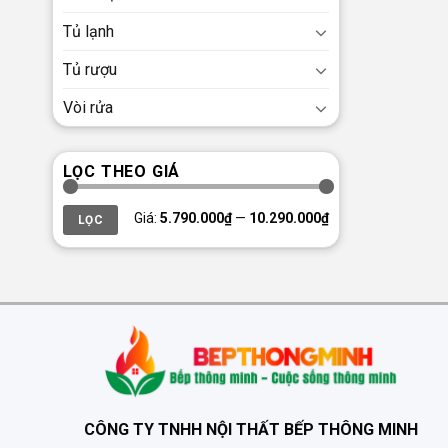
Tủ lạnh
Tủ rượu
Vòi rửa
LỌC THEO GIÁ
Giá
Giá
Giá:
5.790.000₫
—
10.290.000₫
LỌC
thấp
cao
nhất
nhất
CÔNG TY TNHH NỘI THẤT BẾP THÔNG MINH