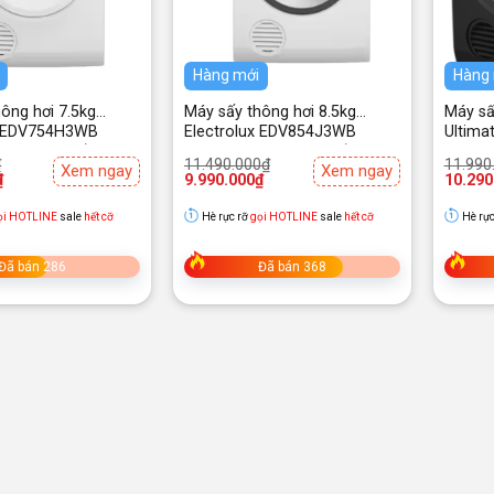
Hàng mới
Hàng
ông hơi 7.5kg
Máy sấy thông hơi 8.5kg
Máy sấ
x EDV754H3WB
Electrolux EDV854J3WB
Ultima
are 300 – Trắng
UltimateCare 300 – Trắng
Onyx 
Giá
Giá
Giá
Giá
₫
11.490.000
₫
11.990
Xem ngay
Xem ngay
gốc
hiện
gốc
hiện
₫
9.990.000
₫
10.290
là:
tại
là:
tại
.
11.490.000₫.
là:
11.990
là:
ọi HOTLINE
sale
hết cỡ
Hè rực rỡ
gọi HOTLINE
sale
hết cỡ
Hè rực
.
9.990.000₫.
10.290
Đã bán 286
Đã bán 368