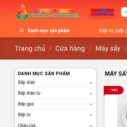
Skip
Tì
to
kiế
content
Bếp từ, bếp 
Danh mục sản phẩm
Trang chủ
/
Cửa hàng
/
Máy sấy
/
MÁY SẤ
DANH MỤC SẢN PHẨM
Bếp điện
-14%
Bếp điện từ
Bếp gas
Bếp từ
Chậu rửa