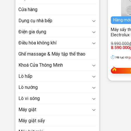
Cửa hàng
Hàng mới
Dụng cụ nhà bếp
Máy sấy th
Điện gia dụng
Electrolu
UltimateC
Điều hòa không khí
Giá
Giá
9.990.000
gốc
hiện
8.590.000
là:
tại
Ghế massage & Máy tập thể thao
9.990.000₫
là:
Hè rực rỡ
g
8.590.000₫
Khoá Cửa Thông Minh
Lò hấp
Lò nướng
Lò vi sóng
Máy giặt
Máy giặt sấy