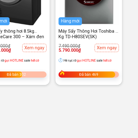
 mới
Hàng mới
y thông hơi 8.5kg
Máy Sấy Thông Hơi Toshiba 7
teCare 300 – Xám đen
Kg TD-H80SEV(SK)
EDV854N3SB
Giá
Giá
.000
₫
7.490.000
₫
Xem ngay
Xem ngay
gốc
hiện
.000
₫
5.790.000
₫
là:
tại
.000₫.
7.490.000₫.
là:
 rỡ
gọi HOTLINE
sale
hết cỡ
Hè rực rỡ
gọi HOTLINE
sale
hết cỡ
.000₫.
5.790.000₫.
Đã bán 302
Đã bán 469