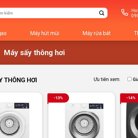
Hot
m
09
m:
gas
Máy hút mùi
Máy rửa bát
T
Máy sấy thông hơi
Y THÔNG HƠI
Ưu tiên xem:
Gi
-13%
-14%