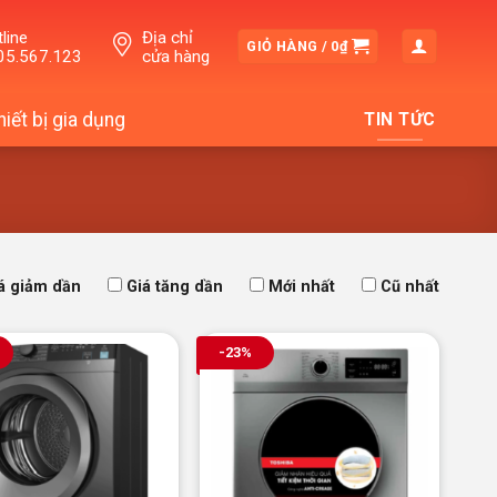
line
Địa chỉ
GIỎ HÀNG /
0
₫
05.567.123
cửa hàng
hiết bị gia dụng
TIN TỨC
á giảm dần
Giá tăng dần
Mới nhất
Cũ nhất
-23%