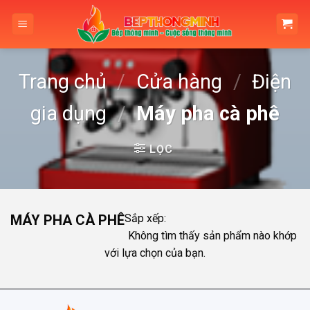
Skip
to
content
Trang chủ
/
Cửa hàng
/
Điện
gia dụng
/
Máy pha cà phê
LỌC
MÁY PHA CÀ PHÊ
Sắp xếp:
Không tìm thấy sản phẩm nào khớp
với lựa chọn của bạn.