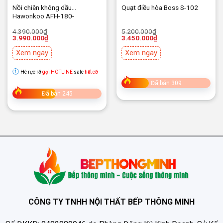
Nồi chiên không dầu
Quạt điều hòa Boss S-102
Hawonkoo AFH-180-
PK/GR/CF
Giá
Giá
Giá
Giá
4.390.000
₫
5.200.000
₫
gốc
hiện
gốc
hiện
3.990.000
₫
3.450.000
₫
là:
tại
là:
tại
4.390.000₫.
là:
5.200.000₫.
là:
Xem ngay
Xem ngay
3.990.000₫.
3.450.000₫.
Hè rực rỡ
gọi HOTLINE
sale
hết cỡ
Đã bán 309
Đã bán 245
CÔNG TY TNHH NỘI THẤT BẾP THÔNG MINH