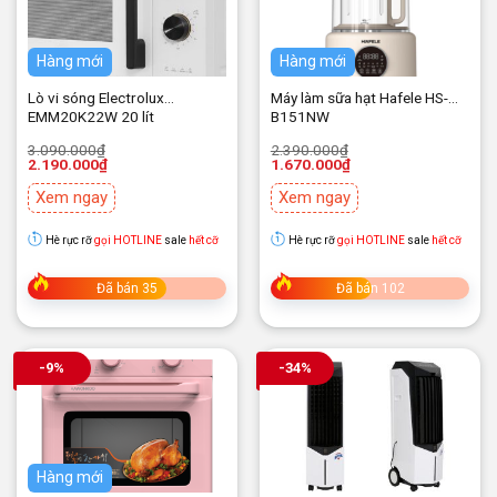
Hàng mới
Hàng mới
Lò vi sóng Electrolux
Máy làm sữa hạt Hafele HS-
EMM20K22W 20 lít
B151NW
Giá
Giá
Giá
Giá
3.090.000
₫
2.390.000
₫
gốc
hiện
gốc
hiện
2.190.000
₫
1.670.000
₫
là:
tại
là:
tại
3.090.000₫.
là:
2.390.000₫.
là:
Xem ngay
Xem ngay
2.190.000₫.
1.670.000₫.
Hè rực rỡ
gọi HOTLINE
sale
hết cỡ
Hè rực rỡ
gọi HOTLINE
sale
hết cỡ
Đã bán 35
Đã bán 102
-9%
-34%
Hàng mới