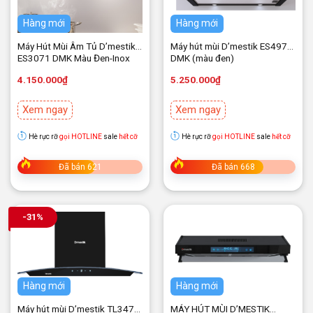
Hàng mới
Hàng mới
Máy Hút Mùi Âm Tủ D’mestik
Máy hút mùi D’mestik ES4970
ES3071 DMK Màu Đen-Inox
DMK (màu đen)
4.150.000
₫
5.250.000
₫
Xem ngay
Xem ngay
Hè rực rỡ
gọi HOTLINE
sale
hết cỡ
Hè rực rỡ
gọi HOTLINE
sale
hết cỡ
Đã bán 621
Đã bán 668
-31%
Hàng mới
Hàng mới
Máy hút mùi D’mestik TL3470
MÁY HÚT MÙI D’MESTIK