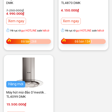
DMK
TL4870 DMK
Giá
Giá
7.250.000
₫
4.150.000
₫
gốc
hiện
4.990.000
₫
là:
tại
7.250.000₫.
là:
Xem ngay
Xem ngay
4.990.000₫.
Hè rực rỡ
gọi HOTLINE
sale
hết cỡ
Hè rực rỡ
gọi HOTLINE
sale
hết cỡ
Đã bán 268
Đã bán 1343
Hàng mới
Máy hút mùi đảo D’mestik
TL4099 DMK
15.500.000
₫