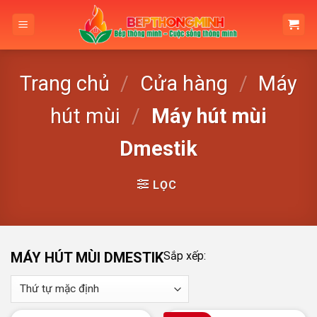
Skip
to
content
Trang chủ
/
Cửa hàng
/
Máy
hút mùi
/
Máy hút mùi
Dmestik
LỌC
MÁY HÚT MÙI DMESTIK
Sắp xếp: