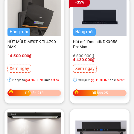
-35%
Hàng mới
Hàng mới
HÚT MÙI D’MESTIK TL4790
Hút mùi Dmestik DK3058
DMK
ProMax
Giá
Giá
14.500.000
₫
6.800.000
₫
gốc
hiện
4.420.000
₫
là:
tại
6.800.000₫.
là:
Xem ngay
Xem ngay
4.420.000₫.
Hè rực rỡ
gọi HOTLINE
sale
hết cỡ
Hè rực rỡ
gọi HOTLINE
sale
hết cỡ
Đã bán 218
Đã bán 25