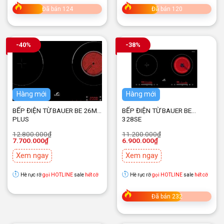
Đã bán 124
Đã bán 120
-40%
-38%
Hàng mới
Hàng mới
BẾP ĐIỆN TỪ BAUER BE 26MH
BẾP ĐIỆN TỪ BAUER BE
PLUS
328SE
Giá
Giá
Giá
Giá
12.800.000
₫
11.200.000
₫
gốc
hiện
gốc
hiện
7.700.000
₫
6.900.000
₫
là:
tại
là:
tại
12.800.000₫.
là:
11.200.000₫.
là:
Xem ngay
Xem ngay
7.700.000₫.
6.900.000₫.
Hè rực rỡ
gọi HOTLINE
sale
hết cỡ
Hè rực rỡ
gọi HOTLINE
sale
hết cỡ
Đã bán 232