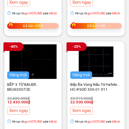
17.900.000₫.
là:
Xem ngay
Xem ngay
11.900.000₫.
Hè rực rỡ
gọi HOTLINE
sale
hết cỡ
Hè rực rỡ
gọi HOTLINE
sale
hết cỡ
Đã bán 3286
Đã bán 100
-45%
-25%
Hàng mới
Hàng mới
BẾP 3 TỪ BAUER
Bếp Đa Vùng Nấu Từ Hafele
BEU630GT2E
HC-IF60D 536.01.911
Giá
Giá
Giá
Giá
22.600.000
₫
30.019.000
₫
gốc
hiện
gốc
hiện
12.430.000
₫
22.500.000
₫
là:
tại
là:
tại
22.600.000₫.
là:
30.019.000₫.
là:
Xem ngay
Xem ngay
12.430.000₫.
22.500.000₫.
Hè rực rỡ
gọi HOTLINE
sale
hết cỡ
Hè rực rỡ
gọi HOTLINE
sale
hết cỡ