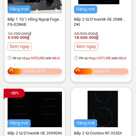
Hàng mới
Hàng mới
Bếp 1 Từ 1 Hồng Ngoại Fuger
Bếp 2 từ D’mestik GE 2088
FG-0286IE
DKI
Giá
Giá
Giá
Giá
13.700.000
₫
24.900.000
₫
gốc
hiện
gốc
hiện
9.590.000
₫
18.600.000
₫
là:
tại
là:
tại
13.700.000₫.
là:
24.900.000₫.
là:
Xem ngay
Xem ngay
9.590.000₫.
18.600.000₫.
Hè rực rỡ
gọi HOTLINE
sale
hết cỡ
Hè rực rỡ
gọi HOTLINE
sale
hết cỡ
Đã bán 5079
Đã bán 31
-35%
Hàng mới
Hàng mới
Bếp 2 từ D’mestik GE 2099DKI
Bếp 2 từ Domino KF-330DI