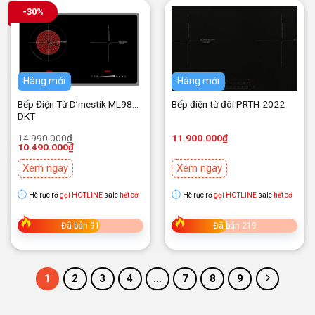
-30%
Hàng mới
Hàng mới
Bếp Điện Từ D’mestik ML986
Bếp điện từ đôi PRTH-2022
DKT
Giá
Giá
14.990.000
₫
11.900.000
₫
gốc
hiện
10.490.000
₫
là:
tại
14.990.000₫.
là:
Xem ngay
Xem ngay
10.490.000₫.
Hè rực rỡ
gọi HOTLINE
sale
hết cỡ
Hè rực rỡ
gọi HOTLINE
sale
hết cỡ
Đã bán 91
Đã bán 219
1
2
3
4
…
7
8
9