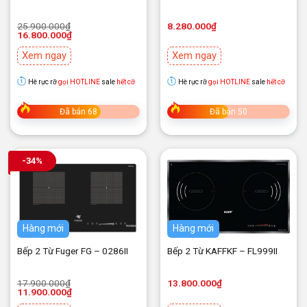
Giá
Giá
25.900.000
₫
8.280.000
₫
gốc
hiện
16.800.000
₫
là:
tại
25.900.000₫.
là:
Xem ngay
Xem ngay
16.800.000₫.
Hè rực rỡ
gọi HOTLINE
sale
hết cỡ
Hè rực rỡ
gọi HOTLINE
sale
hết cỡ
Đã bán 68
Đã bán 50
-34%
Hàng mới
Hàng mới
Bếp 2 Từ Fuger FG – 0286II
Bếp 2 Từ KAFFKF – FL999II
Giá
Giá
17.900.000
₫
13.800.000
₫
gốc
hiện
11.900.000
₫
là:
tại