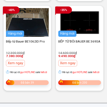
-40%
-35%
Hàng mới
Hàng mới
Bếp từ Bauer BE1062ID Pro
BẾP TỪ ĐÔI BAUER BE 369SA
Giá
Giá
Giá
Giá
12.300.000
₫
14.600.000
₫
gốc
hiện
gốc
hiện
7.380.000
₫
9.490.000
₫
là:
tại
là:
tại
12.300.000₫.
là:
14.600.000₫.
là:
Xem ngay
Xem ngay
7.380.000₫.
9.490.000₫.
Hè rực rỡ
gọi HOTLINE
sale
hết cỡ
Hè rực rỡ
gọi HOTLINE
sale
hết cỡ
Đã bán 39
Đã bán 200