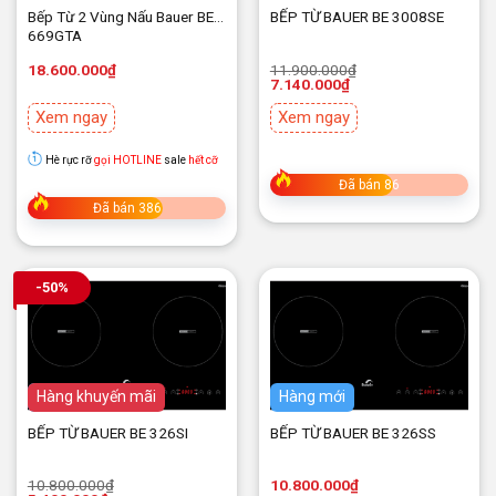
Bếp Từ 2 Vùng Nấu Bauer BE
BẾP TỪ BAUER BE 3008SE
669GTA
Giá
Giá
18.600.000
₫
11.900.000
₫
gốc
hiện
7.140.000
₫
là:
tại
11.900.000₫.
là:
Xem ngay
Xem ngay
7.140.000₫.
Hè rực rỡ
gọi HOTLINE
sale
hết cỡ
Đã bán 86
Đã bán 386
-50%
Hàng mới
Hàng khuyến mãi
Hàng mới
BẾP TỪ BAUER BE 326SI
BẾP TỪ BAUER BE 326SS
Giá
Giá
10.800.000
₫
10.800.000
₫