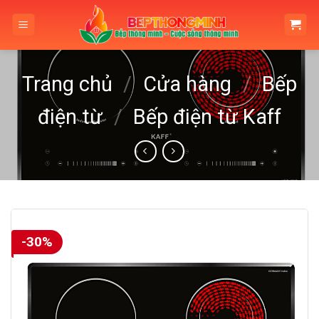
Skip
to
content
Trang chủ
/
Cửa hàng
/
Bếp
điện từ
/
Bếp điện từ Kaff
-30%