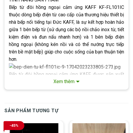
Bếp từ đôi hồng ngoại cảm ứng KAFF KF-FL101IC
thuộc dòng bếp điện từ cao cấp của thương hiệu thiết bị
nhà bếp nổi tiếng tại Đức KAFF, là sự kết hợp hoàn hảo
giữa 1 bên bếp từ (sử dụng các bộ nồi chảo inox từ, tiết
kiệm điện và đun nấu nhanh hơn) và 1 bên bếp điện
hồng ngoại (không kén nồi và có thể nướng trực tiếp
trên bề mặt bếp) giúp cho cuộc sống của bạn thuận tiện
hơn.
Bếp từ đôi hồng ngoại cảm ứng KAFF được sản xuất
Xem thêm
theo công nghệ hiện đại tiên tiến nhất hiện nay với vô
vàn những tính năng ưu việt, thông minh hơn bếp thông
thường chắc chắn Bếp từ đôi hồng ngoại cảm ứng nhập
khẩu KAFF sẽ giúp bạn hoàn thiện món ăn cho gia đình
SẢN PHẨM TƯƠNG TỰ
nhanh chóng, rất phù hợp cho gia đình nhiều thành viên
và những bà nội trợ bận rộn.
-45%
Nếu bạn đang cần kiếm tìm bếp từ an toàn và hiện đại