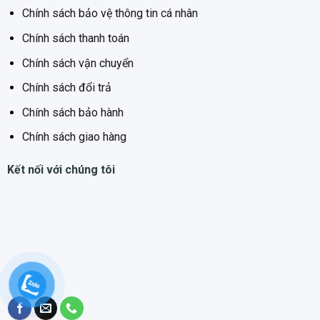
kính
Chính sách bảo vệ thông tin cá nhân
* Kích thước khoét
690x390mm
Chính sách thanh toán
đá
* Bảo hành
05 Năm
Chính sách vận chuyển
Chính sách đổi trả
Chính sách bảo hành
Chính sách giao hàng
Kết nối với chúng tôi