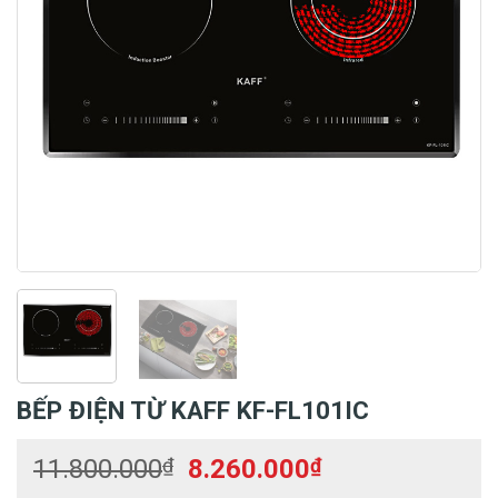
BẾP ĐIỆN TỪ KAFF KF-FL101IC
Giá
Giá
11.800.000
₫
8.260.000
₫
gốc
hiện