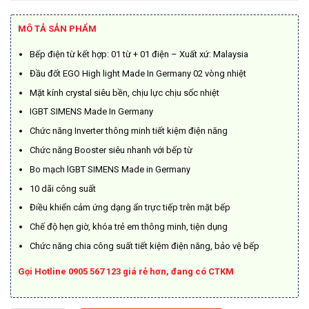
là:
tại
11.800.000₫.
là:
MÔ TẢ SẢN PHẨM
8.260.000₫.
Bếp điện từ kết hợp: 01 từ + 01 điện – Xuất xứ: Malaysia
Đầu đốt EGO High light Made In Germany 02 vòng nhiệt
Mặt kính crystal siêu bền, chịu lực chịu sốc nhiệt
IGBT SIMENS Made In Germany
Chức năng Inverter thông minh tiết kiệm điện năng
Chức năng Booster siêu nhanh với bếp từ
Bo mạch lGBT SIMENS Made in Germany
10 dãi công suất
Điều khiển cảm ứng dạng ẩn trực tiếp trên mặt bếp
Chế độ hẹn giờ, khóa trẻ em thông minh, tiện dụng
Chức năng chia công suất tiết kiệm điện năng, bảo vệ bếp
Gọi Hotline 0905 567 123 giá rẻ hơn, đang có CTKM