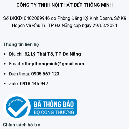
giờ
minh, tiện dụng
CÔNG TY TNHH NỘI THẤT BẾP THÔNG MINH
* Chức năng tiết
Chức năng chia công suất tiết kiệm
kiệm điện năng
điện năng, bảo vệ bếp
Số ĐKKD: 0402089946 do Phòng Đăng Ký Kinh Doanh, Sở Kế
Hoạch Và Đầu Tư TP Đà Nẵng cấp ngày 29/03/2021
* Chức năng
Chức năng Inverter thông minh tiết
Inverter
kiệm điện năng
* Chức năng tạm
Có
Thông tin liên hệ
dừng
Địa chỉ:
62 Lý Thái Tổ, TP Đà Nẵng
* Chức năng chống
Có
tràn
Email:
stbepthongminh@gmail.com
* Chức năng hâm
Có
Điện thoại:
0905 567 123
* Chức năng nướng
Có
Zalo:
0918 445 947
với bếp điện
* Cảm ứng quá
Có
nhiệt
* Chức năng nướng
Có
với bếp điện
* Kích thước mặt
Chính sách hỗ trợ
730x430mm