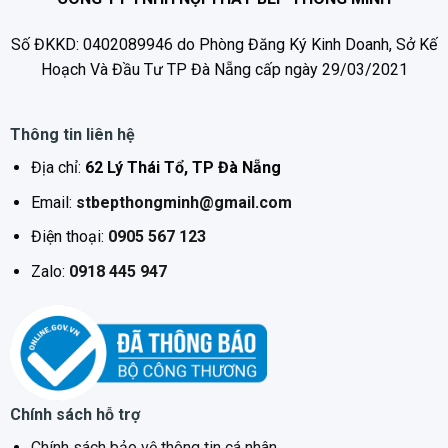
An toàn khi tràn (tự động tắt bếp)
Số ĐKKD: 0402089946 do Phòng Đăng Ký Kinh Doanh, Sở Kế
Điện áp nguồn tối thiểu
Hoạch Và Đầu Tư TP Đà Nẵng cấp ngày 29/03/2021
220 V
Điện áp nguồn tối đa
Thông tin liên hệ
240 V
Công suất
Địa chỉ:
62 Lý Thái Tổ, TP Đà Nẵng
6700 W
Email:
stbepthongminh@gmail.com
Tần số
Điện thoại:
0905 567 123
50 Hz
Zalo:
0918 445 947
Chính sách hỗ trợ
Chính sách bảo vệ thông tin cá nhân