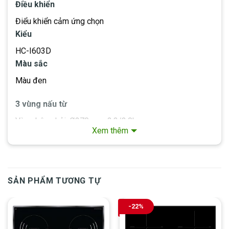
Điều khiển
Điểu khiển cảm ứng chọn
Kiểu
HC-I603D
Màu sắc
Màu đen
3 vùng nấu từ
Vùng bên phải: Ø270mm- 2.3/3.0kw
Xem thêm
Vùng trước bên trái: Ø220mm- 2.3/3.0kw
Vùng sau bên trái : Ø180mm- 1.4kw
Vị trí của bảng điều khiển
Trước
SẢN PHẨM TƯƠNG TỰ
Lớp hoàn thiện vật liệu
Kính
-22%
Thiết kế cạnh sàn lò