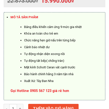
Giá
Giá
22.873.000
15.990.000
gốc
hiện
là:
tại
22.873.000₫.
là:
MÔ TẢ SẢN PHẨM
15.990.000₫.
Bảng điều khiển cảm ứng 9 mức gia nhiệt
Khóa an toàn cho trẻ em
Chức năng hẹn giờ nấu trên từng bếp
Cảnh báo nhiệt dư
Tự động nhận diện xoong nồi
Tự động tắt bếp( chống tràn)
Mặt kính Schott Ceran vát cạnh trước
Bảo hành chính hãng 3 năm tận nhà
Xuất Xứ: Tây Ban Nha
Gọi Hotline 0905 567 123 giá rẻ hơn
Bếp Hafele 3 vùng nấu từ HC-I603D 536.61.631 số lượng
THÊM VÀO GIỎ HÀNG