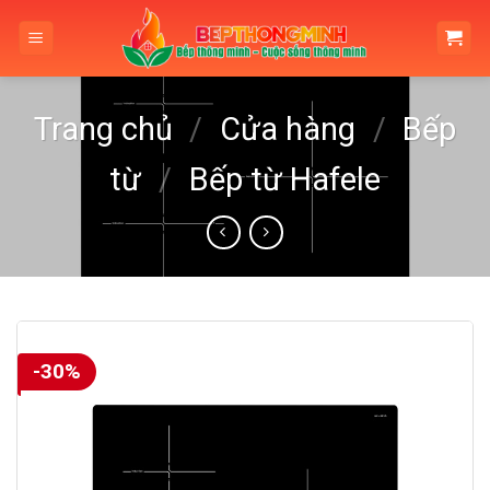
Skip
to
content
Trang chủ
/
Cửa hàng
/
Bếp
từ
/
Bếp từ Hafele
-30%