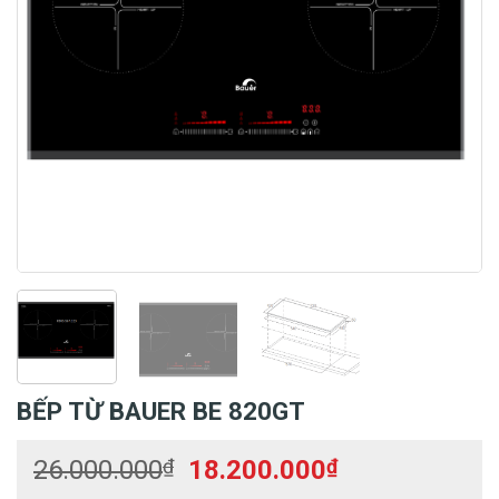
BẾP TỪ BAUER BE 820GT
Giá
Giá
26.000.000
₫
18.200.000
₫
gốc
hiện