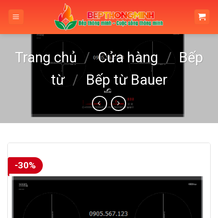
Skip
to
content
Trang chủ
/
Cửa hàng
/
Bếp
từ
/
Bếp từ Bauer
-30%