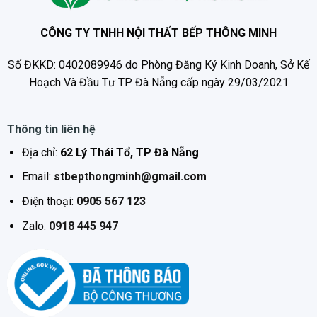
CÔNG TY TNHH NỘI THẤT BẾP THÔNG MINH
Số ĐKKD: 0402089946 do Phòng Đăng Ký Kinh Doanh, Sở Kế
Hoạch Và Đầu Tư TP Đà Nẵng cấp ngày 29/03/2021
Mã sản phẩm:
BE 820GT
Màu sắc:
Black
Thương hiệu:
Bauer
Thông tin liên hệ
Tình trạng:
Còn hàng
Địa chỉ:
62 Lý Thái Tổ, TP Đà Nẵng
Xuất xứ:
Made in Germany (Đức)
Email:
stbepthongminh@gmail.com
Bảo hành
: 3 năm
Điện thoại:
0905 567 123
Zalo:
0918 445 947