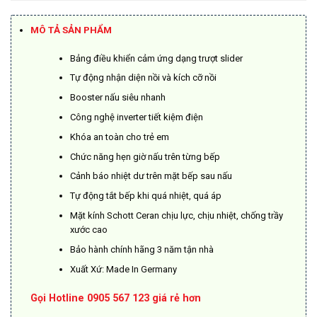
là:
tại
26.000.000₫.
là:
MÔ TẢ SẢN PHẨM
18.200.000₫.
Bảng điều khiển cảm ứng dạng trượt slider
Tự động nhận diện nồi và kích cỡ nồi
Booster nấu siêu nhanh
Công nghệ inverter tiết kiệm điện
Khóa an toàn cho trẻ em
Chức năng hẹn giờ nấu trên từng bếp
Cảnh báo nhiệt dư trên mặt bếp sau nấu
Tự động tắt bếp khi quá nhiệt, quá áp
Mặt kính Schott Ceran chịu lực, chịu nhiệt, chống trầy
xước cao
Bảo hành chính hãng 3 năm tận nhà
Xuất Xứ: Made In Germany
Gọi Hotline 0905 567 123 giá rẻ hơn