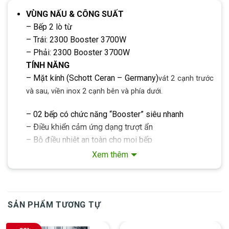
VÙNG NẤU & CÔNG SUẤT
– Bếp 2 lò từ
– Trái: 2300 Booster 3700W
– Phải: 2300 Booster 3700W
TÍNH NĂNG
– Mặt kính (Schott Ceran – Germany)
vát 2 cạnh trước
và sau, viền inox 2 cạnh bên và phía dưới.
– 02 bếp có chức năng “Booster” siêu nhanh
– Ðiều khiển cảm ứng dạng trượt ẩn
– Bộ điều nhiệt an toàn cho mọi bếp
– Hẹn giờ tắt cho mọi bếp
Xem thêm
– Cảm ứng đáy nồi tự nhận diện vùng nấu
– Tự động chia sẻ công suất
– Công nghệ Inverter, Heart up – Automatic, Pause &
Recall, Warming
SẢN PHẨM TƯƠNG TỰ
– Tiết kiệm 30% điện năng.