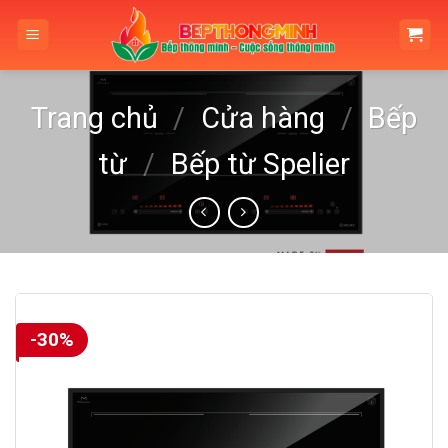
Skip
to
content
Trang chủ
/
Cửa hàng
/
Bếp
từ
/
Bếp từ Spelier
-30%