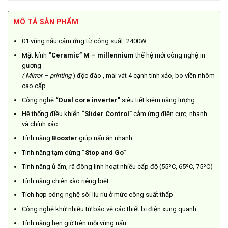
là:
tại
13.700.000₫.
là:
MÔ TẢ SẢN PHẨM
9.590.000₫.
01 vùng nấu cảm ứng từ công suất: 2400W
Mặt kính
“Ceramic” M – millennium
thế hệ mới công nghệ in
gương
( Mirror – printing
) độc đáo , mài vát 4 cạnh tinh xảo, bo viền nhôm
cao cấp
Công nghệ
“Dual core inverter”
siêu tiết kiệm năng lượng
Hệ thống điều khiển
“Slider Control”
cảm ứng điện cực, nhanh
và chính xác
Tính năng
Booster
giúp nấu ăn nhanh
Tính năng tạm dừng
“Stop and Go”
Tính năng ủ ấm, rã đông linh hoạt nhiều cấp độ (55ºC, 65ºC, 75ºC)
Tính năng chiên xào riêng biệt
Tích hợp công nghệ sôi liu riu ở mức công suất thấp
Công nghệ khử nhiễu từ bảo vệ các thiết bị điện xung quanh
Tính năng hẹn giờ trên mỗi vùng nấu