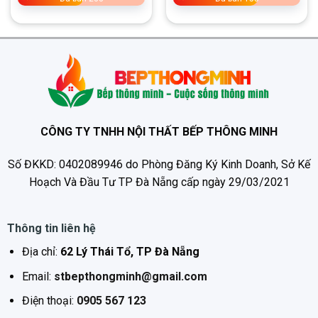
• Công nghệ khử
nhiễu từ EMC bảo
vệ các thiết bị điện
xung quanh
• Tính năng ủ ấm,
rã đông linh hoạt
• Tính năng sôi liu
riu ở mức công
suất thấp
• Tính năng hẹn giờ
CÔNG TY TNHH NỘI THẤT BẾP THÔNG MINH
trên mỗi vùng nấu
• Tính năng tự nhận
Số ĐKKD: 0402089946 do Phòng Đăng Ký Kinh Doanh, Sở Kế
diện vùng nấu
Hoạch Và Đầu Tư TP Đà Nẵng cấp ngày 29/03/2021
Chức năng an toàn
Thông tin liên hệ
•
Chức năng cảm ứng chống tràn
Địa chỉ:
62 Lý Thái Tổ, TP Đà Nẵng
•
Chức năng cảnh báo nhiệt dư cho
Các chức năng
từng vùng nấu
Email:
stbepthongminh@gmail.com
an toàn
•
Chức năng tự động tắt bếp khi nhấc
nồi khỏi vùng nấu
Điện thoại:
0905 567 123
•
Chức năng khóa trẻ em an toàn