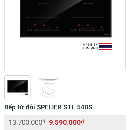
Bếp từ đôi SPELIER STL 540S
Giá
Giá
13.700.000
₫
9.590.000
₫
gốc
hiện