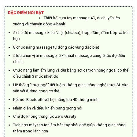
là:
tại
169.000.000₫.
là:
ĐẶC ĐIỂM NỔI BẬT
Thiết kế cụm tay massage 4D, di chuyển lên
93.500.000₫
xuống và chuyển động 4 bánh
5 chế độ massage: kiểu Nhật (shiatsu), bóp, đấm, đấm bóp và kết
hợp
8 chức năng massage tự động các vùng đặc biệt
5 lựa chọn vị trí massage, 5 kĩ thuật massage cùng 5 tốc độ điều
chỉnh
Chức năng làm ấm lưng và đùi bằng sợi carbon hồng ngoại có thể
điều chỉnh 3 mức nhiệt độ
Hệ thống “trượt ngả” tiết kiệm không gian, công nghệ trượt SL vừa
vặn với đường cong cơ thể
Kết nói Bluetooth với hệ thống loa 4D thông minh
Nhận diện và điều khiển bằng giọng nói
Chế độ không trọng lực Zero Gravity
Tích hợp máy tạo ion âm bên tay phải ghế giúp không gian sông
thêm trong lành hơn