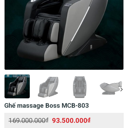
Ghế massage Boss MCB-803
Giá
Giá
169.000.000
₫
93.500.000
₫
gốc
hiện