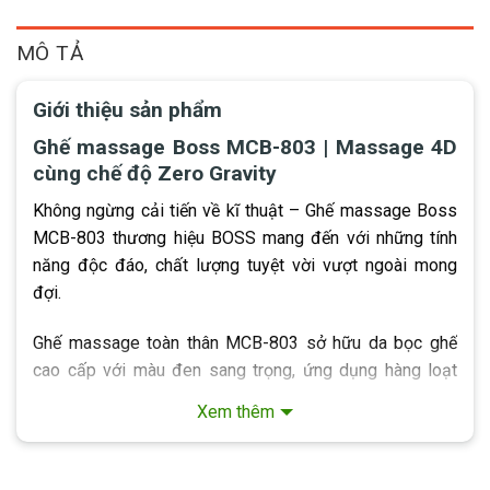
MÔ TẢ
Giới thiệu sản phẩm
Ghế massage Boss MCB-803 | Massage 4D
cùng chế độ Zero Gravity
Không ngừng cải tiến về kĩ thuật – Ghế massage Boss
MCB-803 thương hiệu BOSS mang đến với những tính
năng độc đáo, chất lượng tuyệt vời vượt ngoài mong
đợi.
Ghế massage toàn thân MCB-803 sở hữu da bọc ghế
cao cấp với màu đen sang trọng, ứng dụng hàng loạt
tính năng hiện đại bậc nhất như điều khiển bằng giọng
Xem thêm
nói thông minh, tái tạo ion âm thanh lọc không khí,
massage trị liệu nhiệt hồng ngoại lưng và bắp chân,…
mang tới cho người dùng trải nghiệm thư giãn hoàn hảo.