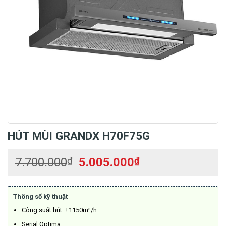
HÚT MÙI GRANDX H70F75G
Giá
Giá
7.700.000
₫
5.005.000
₫
gốc
hiện
là:
tại
7.700.000₫.
là:
Thông số kỹ thuật
5.005.000₫.
Công suất hút: ±1150m³/h
Serial Optima