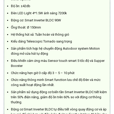
Độ ồn: ±42db
Đèn LED Light 4*1.5W ánh sáng 7200k
Động cơ: Smart Inverter BLDC 90W
Ống thoát: Ø 150mm
Hệ thống hút xả: Tuần hoàn và thông gió
Kiểu dáng Telescopic Tornado sang trọng
Sản phẩm tích hợp hệ chuyển động Autodoor system Motion
đóng mở cửa hút tự động
Điều khiển cảm ứng màu Sensor touch smart 5 tốc độ và Supper
Booster
Chức năng hẹn giờ 3 cấp độ 3 – 5 – 10 phút
Chức năng thông minh Smart function lưu chế độ Đèn và mức
công suất hoạt động lần nhất.
Sản phẩm sử dụng động cơ biến tần Smart Inverter BLDC tiết kiệm
trên 50% điện năng, giảm độ ồn trên 60% so với động cơ thông
thường.
Động cơ Smart Inverter BLDC tự điều tiết vòng quay động cơ và áp