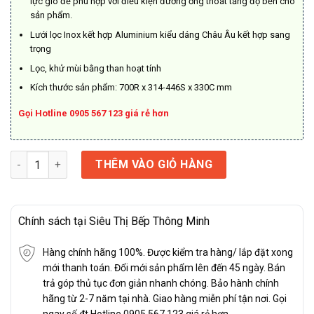
lực gió để phù hợp với điều kiện đường ống thoát tăng độ bền cho
sản phẩm.
Lưới lọc Inox kết hợp Aluminium kiểu dáng Châu Âu kết hợp sang
trọng
Lọc, khử mùi bằng than hoạt tính
Kích thước sản phẩm: 700R x 314-446S x 330C mm
Gọi Hotline 0905 5
67 123 giá rẻ hơn
HÚT MÙI GRANDX H70F75G số lượng
THÊM VÀO GIỎ HÀNG
Chính sách tại Siêu Thị Bếp Thông Minh
Hàng chính hãng 100%. Được kiểm tra hàng/ lắp đặt xong
mới thanh toán. Đổi mới sản phẩm lên đến 45 ngày. Bán
trả góp thủ tục đơn giản nhanh chóng. Bảo hành chính
hãng từ 2-7 năm tại nhà. Giao hàng miễn phí tận nơi. Gọi
ngay số đt Hotline 0905 567 123 giá rẻ hơn