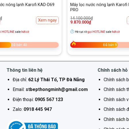
ớc nóng lạnh Karofi KAD-D69
Máy lọc nước nóng lạnh Karof
PRO
Giá
Giá
₫
14.100.000
₫
Xem ngay
gốc
hiện
₫
9.870.000
₫
là:
tại
₫.
14.100.000₫.
là:
i HOTLINE
sale
hết cỡ
Hè rực rỡ
gọi HOTLINE
sale
hết cỡ
.
9.870.000₫.
Đã bán 40
Đã bán 9
ấp đôi hiệu suất, gấp đôi tuổi thọ. Cấu trúc hệ lõi lọc sắp xếp 
Thông tin liên hệ
Chính sách hỗ 
Địa chỉ:
62 Lý Thái Tổ, TP Đà Nẵng
Chính sách b
Email:
stbepthongminh@gmail.com
Chính sách t
Điện thoại:
0905 567 123
Chính sách 
Zalo:
0918 445 947
Chính sách đ
Chính sách 