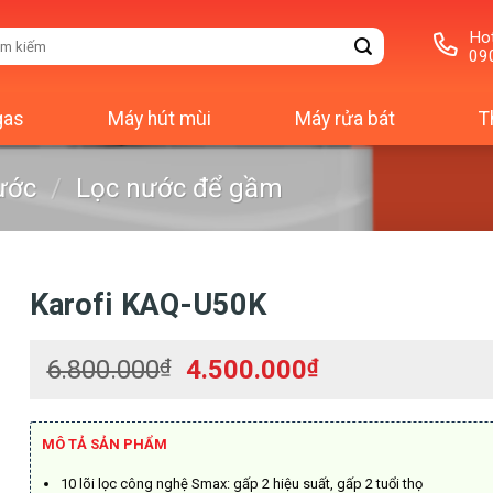
Hot
m
09
m:
gas
Máy hút mùi
Máy rửa bát
T
ước
/
Lọc nước để gầm
Karofi KAQ-U50K
Giá
Giá
6.800.000
₫
4.500.000
₫
gốc
hiện
là:
tại
6.800.000₫.
là:
MÔ TẢ SẢN PHẨM
4.500.000₫.
10 lõi lọc công nghệ Smax: gấp 2 hiệu suất, gấp 2 tuổi thọ