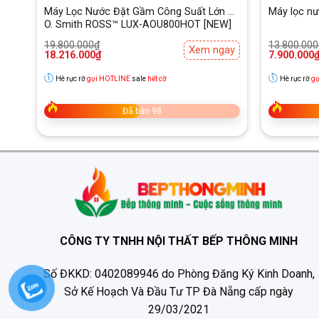
c
Máy Lọc Nước Đặt Gầm Công Suất Lớn A.
Máy lọc nư
O. Smith ROSS™ LUX-AOU800HOT [NEW]
Giá
Giá
Giá
Giá
19.800.000
₫
13.800.000
ay
Xem ngay
gốc
hiện
gốc
hiện
18.216.000
₫
7.900.000
là:
tại
là:
tại
19.800.000₫.
là:
13.800.000
là:
Hè rực rỡ
gọi HOTLINE
sale
hết cỡ
Hè rực rỡ
gọ
18.216.000₫.
7.900.000₫
10 lõi lọc Smax thế hệ mới
Đã bán 98
Karofi KAQ-U50K sở hữu 10 lõi lọc Smax thế hệ mới g
thay lõi cũng như chống tái nhiễm khuẩn hiệu quả.
CÔNG TY TNHH NỘI THẤT BẾP THÔNG MINH
Số ĐKKD: 0402089946 do Phòng Đăng Ký Kinh Doanh,
Sở Kế Hoạch Và Đầu Tư TP Đà Nẵng cấp ngày
29/03/2021