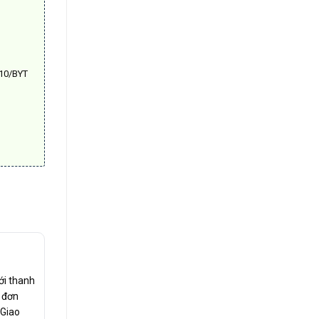
c
010/BYT
ới thanh
c đơn
 Giao