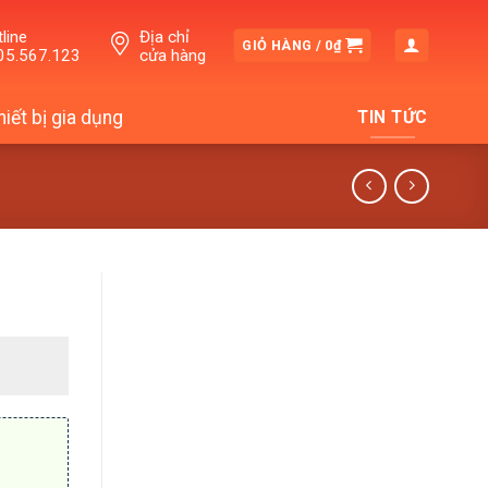
line
Địa chỉ
GIỎ HÀNG /
0
₫
05.567.123
cửa hàng
hiết bị gia dụng
TIN TỨC