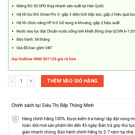
Màng RO 50 GPD thay nhanh sản xuất tại Hàn Quốc
Hệ lõi lọc thô Smax Pro V: gấp 3 diện tích tiếp xúc, gấp 2 hiệu quả lọ
Hệ lõi chức năng HP 6.0: bổ sung vi khoáng, gấp 2 hiệu suất
Nước sau lọc đạt Chuẩn nước uống tinh khiết đóng chai QCVN 6-1:2
Bảo hành: 36 tháng
Giá đã bao gồm VAT
Gọi Hotline 0905 567 123 giá rẻ hơn
Karofi KAQ-U50K số lượng
THÊM VÀO GIỎ HÀNG
Chính sách tại Siêu Thị Bếp Thông Minh
Hàng chính hãng 100%. Được kiểm tra hàng/ lắp đặt xong m
toán. Đổi mới sản phẩm lên đến 45 ngày. Bán trả góp thủ tụ
giản nhanh chóng. Bảo hành chính hãng từ 2-7 năm tại nhà.