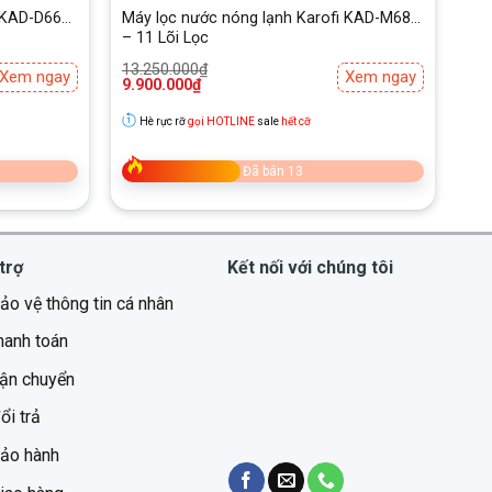
i KAD-D66S
Máy lọc nước nóng lạnh Karofi KAD-M68
– 11 Lõi Lọc
Giá
Giá
13.250.000
₫
Xem ngay
Xem ngay
gốc
hiện
9.900.000
₫
là:
tại
13.250.000₫.
là:
Hè rực rỡ
gọi HOTLINE
sale
hết cỡ
9.900.000₫.
Đã bán 13
khoa học, gọn gàng tạo điều kiện thuận tiện cho việc
trợ
Kết nối với chúng tôi
ảo vệ thông tin cá nhân
hanh toán
vận chuyển
ổi trả
bảo hành