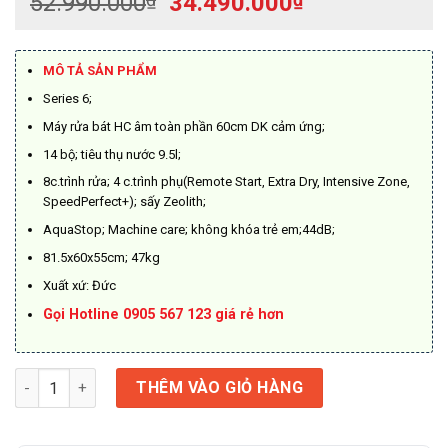
Giá
Giá
52.990.000
34.490.000
gốc
hiện
là:
tại
52.990.000₫.
là:
MÔ TẢ SẢN PHẨM
34.490.000₫.
Series 6;
Máy rửa bát HC âm toàn phần 60cm DK cảm ứng;
14 bộ; tiêu thụ nước 9.5l;
8c.trình rửa; 4 c.trình phụ(Remote Start, Extra Dry, Intensive Zone,
SpeedPerfect+); sấy Zeolith;
AquaStop; Machine care; không khóa trẻ em;44dB;
81.5x60x55cm; 47kg
Xuất xứ: Đức
Gọi Hotline 0905 567 123 giá rẻ hơn
Máy Rửa Bát Âm Toàn Phần - 60CM HMH.SMV6ZCX42E Series 6
THÊM VÀO GIỎ HÀNG