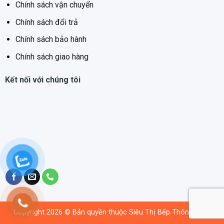
không cho ly chén của bạn trượt., Rổ Extra Space thứ
Chính sách vận chuyển
3 hoặc rổ chứa dao kéo ở trên cùng được thiết kế
Chính sách đổi trả
sẵn để đặt các dụng cụ trong nhà bếp nhỏ hơn. Giỏ
Chính sách bảo hành
Max Flex đem lại sự ổn định và linh hoạt cho tất cả
các dụng nhà bếp của bạn.
Chính sách giao hàng
DOSAGEASSIST – KHAY HÒA TAN VIÊN RỬA
Kết nối với chúng tôi
DosageAssist – Khay hòa tan viên rửa đảm bảo kết
quả làm sạch tối ưu và rửa êm hơn. Viên rửa thoát ra
từ ngăn phân phối chất tẩy rửa và vào một khay đặc
biệt trên giỏ trên cùng để nó được hòa tan hoàn toàn.
RACKMATIC – ĐIỀU CHỈNH CHIỀU CAO RỔ
Thông qua hệ thống giá đỡ 3 tầng, chiều cao của rổ
trên có thể dễ dàng điều chỉnh lên đến 5 cm. Và bạn
có thể làm điều này kể cả khi rổ được tải đầy đủ.
Điều đó có nghĩa là có nhiều tùy chọn điều chỉnh hơn
và do đó linh hoạt tối đa.
Copyright 2026 © Bản quyền thuộc Siêu Thị Bếp Thông Minh
ECOSILENCE DRIVE: ĐỘNG CƠ KHÔNG CHỔI THAN