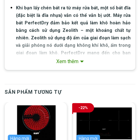
Khi bạn lấy chén bát ra từ máy rửa bát, một số bát đĩa
(đặc biệt là đĩa nhựa) vẫn có thể vẫn bị ướt. Máy rửa
bát PerfectDry đảm bảo kết quả làm khô hoàn hảo
bằng cách sử dụng Zeolith – một khoáng chất tự
nhiên. Zeolith sử dụng độ ẩm của giai đoạn làm sạch
và giải phóng nó dưới dạng không khí khô, ấm trong
giai đoạn làm khô. PerfectDry mang đến cho bạn
chén bát đã sẵn sàng trong tủ, sử dụng ít năng lượng
Xem thêm
hơn *. * Máy rửa bát Bosch PerfectDry với công nghệ
Zeolith và đạt mức tiết kiệm năng lượng B so với máy
rửa bát Bosch tương đương không có Zeolith chỉ ở
mức tiết kiệm D.
SẢN PHẨM TƯƠNG TỰ
HOME CONNECT – KẾT NỐI BẠN VÀ MÁY RỬA BÁT
-22%
CỦA BẠN
Thông qua ứng dụng Home connect bạn có thể điều khiển và theo
giõi thiết bị từ xa hoặc hơn thế nữa có thể kết nối điều khiển thiết bị
bằng giọng nói thông qua các trợ lý ảo như Alexa hoặc Google
Hàng mới
Hàng mới