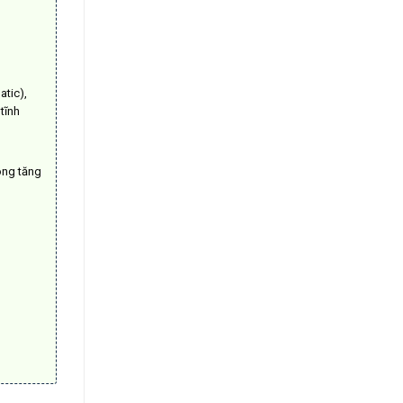
atic),
tĩnh
óng tăng