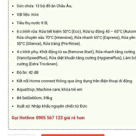
Sức chứa: 13 bộ đồ ăn Châu Âu;
Vật liệu: inox
Tiêu thụ nước 9.5l;
6 c.trình rửa: Rửa tiết kiệm 50°C (Eco), Rửa tự động 45 – 65°C (Autom
Rửa chuyên sâu 70°C (Intensive), Rửa nhanh 65°C (Express), Rửa yên 
50°C (Silence), Rửa tráng (Pre Rinse).
4 c.trình phụ: Khởi động từ xa (Remove Start), Rửa nhanh tăng cường
(VarioSpeedPlus), Rửa diệt khuẩn tăng cường (HygienePlus), Làm b
cường (Extra Trocknen).
Độ ồn: 42 dB
Kết nối Home connect thông qua ứng dụng trên điện thoại di động.
AquaStop; Machine care; khóa trẻ em
84.5x60x60cm; 39kg
Xuất xứ: Nhập khẩu nguyên chiếc từ Đức
Gọi Hotline 0905 567 123 giá rẻ hơn