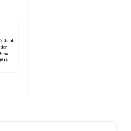
ới thanh
c đơn
 Giao
iá rẻ