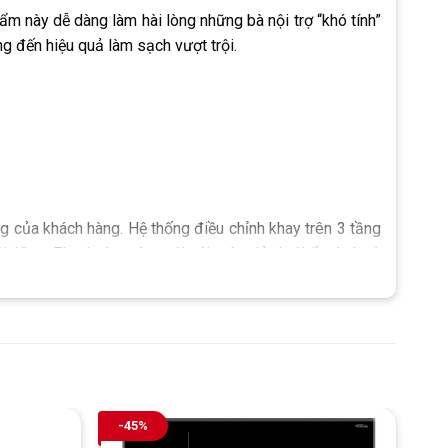
m này dễ dàng làm hài lòng những bà nội trợ “khó tính”
g đến hiệu quả làm sạch vượt trội.
g của khách hàng. Hệ thống điều chỉnh khay trên 3 tầng
ải. Khay Flex hoàn toàn mới với một giỏ dưới ổn định và
o máy rửa bát. Nhờ đó việc sắp xếp chén đĩa trở nên vô
-45%