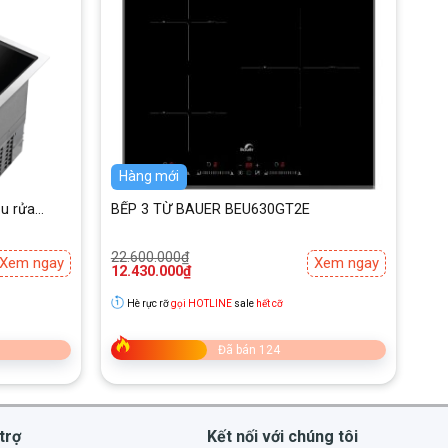
Hàng mới
ậu rửa
BẾP 3 TỪ BAUER BEU630GT2E
Giá
Giá
22.600.000
₫
Xem ngay
Xem ngay
gốc
hiện
12.430.000
₫
là:
tại
22.600.000₫.
là:
Hè rực rỡ
gọi HOTLINE
sale
hết cỡ
12.430.000₫.
Đã bán 124
trợ
Kết nối với chúng tôi