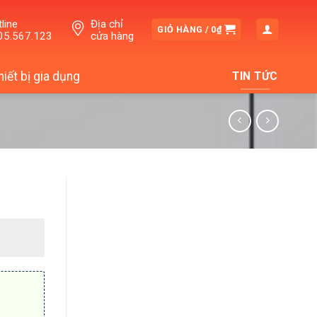
line
Địa chỉ
GIỎ HÀNG /
0
₫
05.567.123
cửa hàng
hiết bị gia dụng
TIN TỨC
.