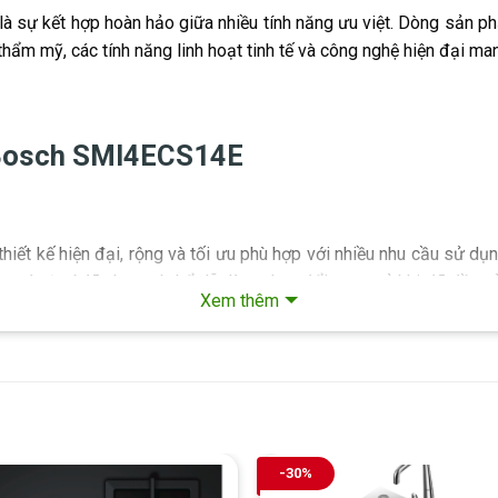
 sự kết hợp hoàn hảo giữa nhiều tính năng ưu việt. Dòng sản phẩ
ẩm mỹ, các tính năng linh hoạt tinh tế và công nghệ hiện đại man
t Bosch SMI4ECS14E
t kế hiện đại, rộng và tối ưu phù hợp với nhiều nhu cầu sử dụn
au và vị trí đã chọn có thể dễ dàng thay đổi ngay cả khi đã đầy t
Xem thêm
sứ lớn. Khay Flex đảm bảo sự linh hoạt hoàn toàn và ổn định ch
-30%