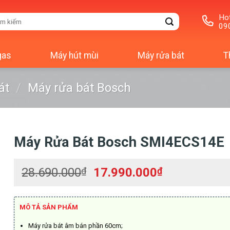
Hot
m
09
m:
gas
Máy hút mùi
Máy rửa bát
T
át
/
Máy rửa bát Bosch
Máy Rửa Bát Bosch SMI4ECS14E
Giá
Giá
28.690.000
₫
17.990.000
₫
gốc
hiện
là:
tại
28.690.000₫.
là:
MÔ TẢ SẢN PHẨM
17.990.000₫
Máy rửa bát âm bán phần 60cm;