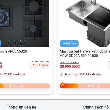
Hàng mới
osch PPC6A6B20
Máy rửa bát Hafele kết hợp ch
HDW-SD90A 539.20.530
Giá
Giá
₫
29.900.000
₫
Xem ngay
gốc
hiện
0
₫
20.990.000
₫
là:
tại
₫.
29.900.000₫.
là:
i HOTLINE
sale
hết cỡ
Hè rực rỡ
gọi HOTLINE
sale
hết cỡ
₫.
20.990.000₫.
Đã bán 310
Đã bán 34
Thông tin liên hệ
Chính sách hỗ 