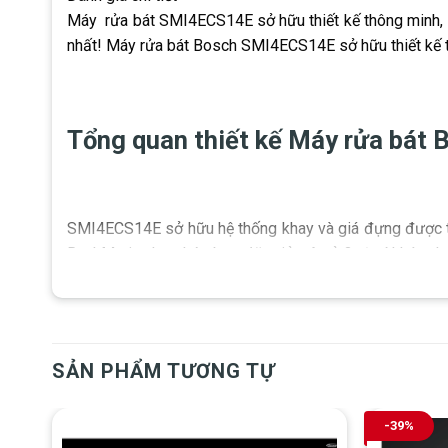
Máy rửa bát SMI4ECS14E sở hữu thiết kế thông minh, là
nhất! Máy rửa bát Bosch SMI4ECS14E sở hữu thiết kế th
Tổng quan thiết kế Máy rửa bá
SMI4ECS14E sở hữu hệ thống khay và giá đựng được thiế
RackMatic cho phép bạn đặt giỏ trên ở 3 vị trí khác nh
các hàng gai có thể gấp lại cho phép đặt các đồ sành 
cùng dễ dàng và tiện lợi hơn.
SẢN PHẨM TƯƠNG TỰ
-39%