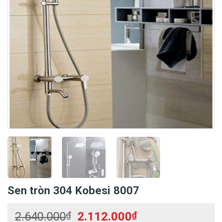
Sen tròn 304 Kobesi 8007
Giá
Giá
2.640.000
₫
2.112.000
₫