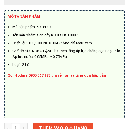
gốc
hiện
là:
tại
2.640.000₫.
là:
MÔ TẢ SẢN PHẨM
2.112.000₫.
Mã sản phẩm: KB -8007
Tên sản phẩm: Sen cây KOBESI KB 8007
Chất liệu: 100/100 INOX 304 không chì Màu: xám
Chế độ rửa: NÓNG LẠNH, bát sen tăng áp lực chống cặn Loại: 2 lỗ
Áp lực nước: 0.05MPa ~ 0.75MPa
Loại : 2 Lỗ
Gọi Hotline 0905 567 123 giá rẻ hơn và tặng quà hấp dẫn
Sen tròn 304 Kobesi 8007 số lượng
THÊM VÀO GIỎ HÀNG