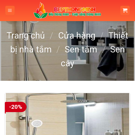
Skip
to
content
Trang chủ
/
Cửa hàng
/
Thiết
bị nhà tắm
/
Sen tắm
/
Sen
cây
-20%