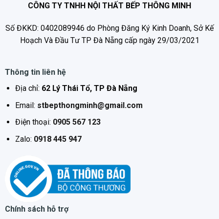
đảm bảo quá trình sử dụng được hiệu quả nhất.
CÔNG TY TNHH NỘI THẤT BẾP THÔNG MINH
Bát sen tay mạ inox 304 với chế độ massage, bề
Số ĐKKD: 0402089946 do Phòng Đăng Ký Kinh Doanh, Sở Kế
mặt bát sen được làm bằng chất liệu inox 304 cao
Hoạch Và Đầu Tư TP Đà Nẵng cấp ngày 29/03/2021
cấp dễ dàng vệ sinh, lau chùi, không bị vôi hóa hay
bám cặn bẩn trong thời gian dài sử dụng.
Thông tin liên hệ
Bộ sản phẩm này được sử dụng phổ biến ở nhiều
công trình hiện đại như: Chung cư cao cấp , nhà phố,
Địa chỉ:
62 Lý Thái Tổ, TP Đà Nẵng
…
Email:
stbepthongminh@gmail.com
Điện thoại:
0905 567 123
Zalo:
0918 445 947
Chính sách hỗ trợ