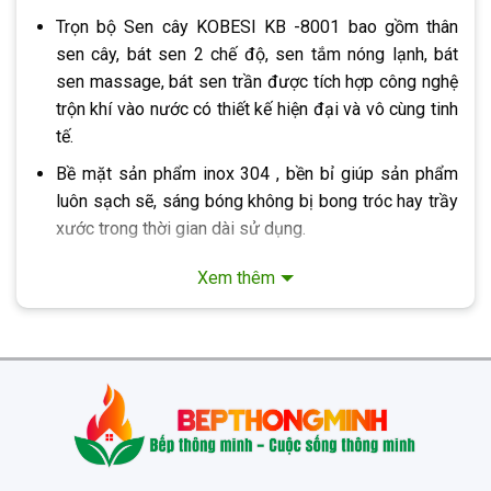
Trọn bộ Sen cây KOBESI KB -8001 bao gồm thân
sen cây, bát sen 2 chế độ, sen tắm nóng lạnh, bát
sen massage, bát sen trần được tích hợp công nghệ
trộn khí vào nước có thiết kế hiện đại và vô cùng tinh
tế.
Bề mặt sản phẩm inox 304 , bền bỉ giúp sản phẩm
luôn sạch sẽ, sáng bóng không bị bong tróc hay trầy
xước trong thời gian dài sử dụng.
Thân sen cây được đúc bằng inox 304 nguyên chất
Xem thêm
cao kết hợp bát sen trần có kích thước lớn cùng công
nghệ trộn khí vào nước cung cấp dòng nước nhẹ
nhàng, êm ái, massage toàn bộ cơ thể.
Củ sen với tay vặn nhẹ nhàng, êm ái giúp điều chỉnh
nhiệt độ và lưu lượng nước một cách nhanh chóng, bề
mặt chống bỏng đảm bảo an toàn cho người dùng.
Mỗi tay vặn ở củ sen đều được tích hợp chốt an toàn,