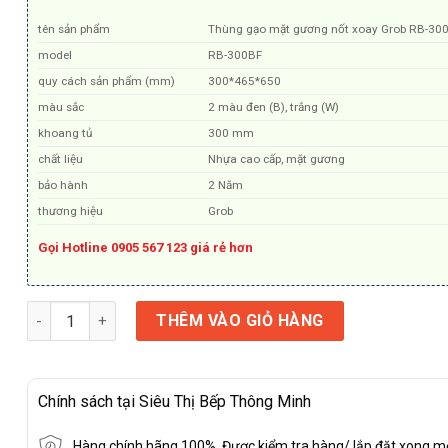
1.550.000₫.
tên sản phẩm
Thùng gạo mặt gương nốt xoay Grob RB-30
model
RB-300BF
quy cách sản phẩm (mm)
300*465*650
màu sắc
2 màu đen (B), trắng (W)
khoang tủ
300 mm
chất liệu
Nhựa cao cấp, mặt gương
bảo hành
2 Năm
thương hiệu
Grob
Gọi Hotline 0905 567 123 giá rẻ hơn
Thùng gạo mặt gương nốt nhấn Grob RB-300BF số lượng
THÊM VÀO GIỎ HÀNG
Chính sách tại Siêu Thị Bếp Thông Minh
Hàng chính hãng 100%. Được kiểm tra hàng/ lắp đặt xong m