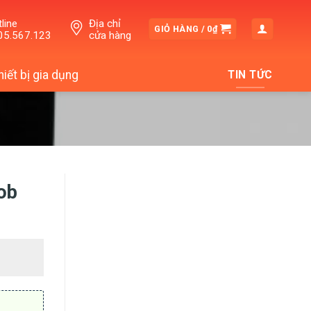
line
Địa chỉ
GIỎ HÀNG /
0
₫
05.567.123
cửa hàng
hiết bị gia dụng
TIN TỨC
ob