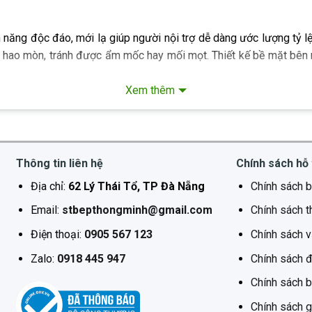
ăng độc đáo, mới lạ giúp người nội trợ dễ dàng ước lượng tỷ lệ 
hao mòn, tránh được ẩm mốc hay mối mọt. Thiết kế bề mặt bên 
t trội, an toàn:
Xem thêm
i ẩm sẽ khiến các thực phẩm khô rất dễ ẩm mốc. GROB đã mang đ
trợ có thể yên tâm không lo côn trùng hay gạo bị giảm chất lượn
p gạo giữ được chất lượng tốt nhất. Không chỉ là thùng đựng g
n đại.
Thông tin liên hệ
Chính sách hỗ 
phẩm vô cùng hữu ích với mỗi gia đình. Làm từ chất liệu kim loại 
Địa chỉ:
62 Lý Thái Tổ, TP Đà Nẵng
Chính sách b
úc nhiều với không khí, người nội trợ có thể hoàn toàn yên tâm về 
Email:
stbepthongminh@gmail.com
Chính sách t
ợi.Tự động đong gạo trong mỗi lần nhấn khoảng 150g, giúp người
thể lưu trữ 15kg gạo. Việc sử dụng thùng gạo cũng rất đơn giản.
Điện thoại:
0905 567 123
Chính sách 
ếu luôn dồi dào, đầy ắp là thể hiện sự sung túc, no đủ. Vị trí 
Zalo:
0918 445 947
Chính sách đ
ặt gần nhà vệ sinh và những thiết bị điện có tỏa nhiệt.
Chính sách 
Chính sách g