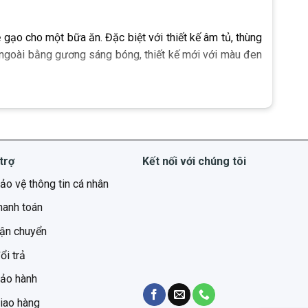
gạo cho một bữa ăn. Đặc biệt với thiết kế âm tủ, thùng
ngoài bằng gương sáng bóng, thiết kế mới với màu đen
ến sản phẩm thùng gạo thông minh với tải trọng từ 15
g cũng như hương vị. Thùng gạo nhỏ gọn, tiết kiệm không
ạo thông thường, sản phẩm thông minh sẽ mang lại cảm
trợ
Kết nối với chúng tôi
cao cấp, bền lâu và an toàn, đồng thời dễ dàng lau chùi
ảo vệ thông tin cá nhân
chất lượng gạo của gia đình mình.
hanh toán
 nội trợ ước lượng số gạo cần nấu một cách chuẩn xác,
vận chuyển
đặt thùng đựng gạo không nên để gần bồn rửa, không đặt
ổi trả
bảo hành
iao hàng