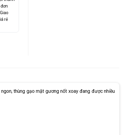
c đơn
 Giao
iá rẻ
ơm ngon, thùng gạo mặt gương nốt xoay đang được nhiều