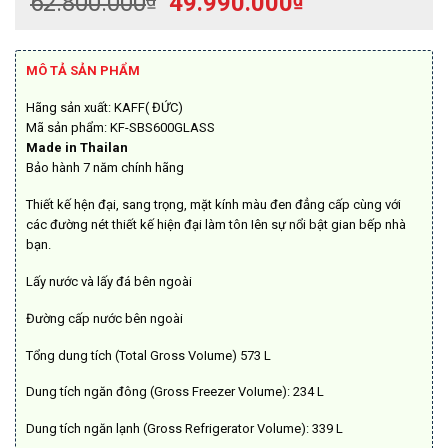
Giá
Giá
62.800.000
49.990.000
gốc
hiện
là:
tại
62.800.000₫.
là:
MÔ TẢ SẢN PHẨM
49.990.000₫.
Hãng sản xuất: KAFF( ĐỨC)
Mã sản phẩm: KF-SBS600GLASS
Made in Thailan
Bảo hành 7 năm chính hãng
Thiết kế hện đại, sang trọng, mặt kính màu đen đẳng cấp cùng với
các đường nét thiết kế hiện đại làm tôn Iên sự nổi bật gian bếp nhà
bạn.
Lấy nước và lấy đá bên ngoài
Đường cấp nước bên ngoài
Tổng dung tích (Total Gross VoIume) 573 L
Dung tích ngăn đông (Gross Freezer VoIume): 234 L
Dung tích ngăn lạnh (Gross Refrigerator Volume): 339 L