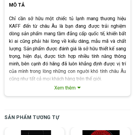
MÔ TẢ
Chỉ cần sở hữu một chiếc tủ lạnh mang thương hiệu
KAFF đến từ châu Âu là bạn đang được trải nghiệm
dòng sản phẩm mang tầm đẳng cấp quốc tế, khiến bất
kì ai cũng phải hài lòng về kiểu dáng, mẫu mã và chất
lượng. Sản phẩm được đánh giá là sở hữu thiết kế sang
trọng, hiện đại, được tích hợp nhiều tính năng thông
minh, bên cạnh đó hãng đã luôn khẳng định được vị trí
của mình trong lòng những con người khó tính châu Âu
cũng như tất cả mọi khách hàng trên thế giới.
Xem thêm
Thiết kế sang trọng, hiện đại
Xem thêm
Có nguồn gốc từ châu Âu, do thế thiết kế của dòng sản
phẩm này ảnh hưởng rất nhiều từ tư tưởng của con
SẢN PHẨM TƯƠNG TỰ
người phương tây, họ luôn hướng đến những thiết bị với
kiểu dáng sang trọng, hiện đại, thường chọn những màu