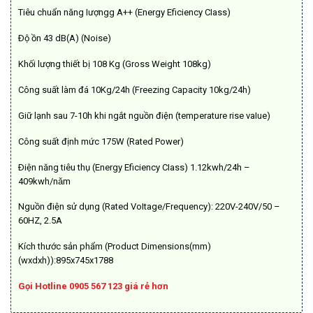
Tiêu chuẩn năng Iượngg A++ (Energy Eficiency CIass)
Ðộ ồn 43 dB(A) (Noise)
Khối lượng thiết bị 108 Kg (Gross Weight 108kg)
Công suất làm đá 10Kg/24h (Freezing Capacity 10kg/24h)
Giữ lạnh sau 7-10h khi ngắt nguồn điện (temperature rise vaIue)
Công suất định mức 175W (Rated Power)
Ðiện năng tiêu thụ (Energy Eficiency CIass) 1.12kwh/24h –
409kwh/nǎm
Nguồn điện sử dụng (Rated VoItage/Frequency): 220V-240V/50 –
60HZ, 2.5A
Kích thước sản phẩm (Product Dimensions(mm)
(wxdxh)):895x745x1788
Gọi Hotline 0905 567 123 giá rẻ hơn