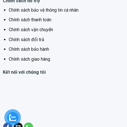
phẩm khác. Sản phẩm còn có một tính năng thông minh
Chính sách hỗ trợ
nữa đó là báo hiệu bằng đèn và tiếng chuông khi bạn
Chính sách bảo vệ thông tin cá nhân
chưa đóng kín cửa tủ lạnh.
Chính sách thanh toán
Chính sách vận chuyển
Chính sách đổi trả
Chính sách bảo hành
Thông số kỷ thuật:
Chính sách giao hàng
Tủ Lạnh Side By Side KAFF KF-SBS600GLASS
Kết nối với chúng tôi
– Tủ lạnh Side By Side 2 cánh mặt kính đen
– Tổng dung tích (Total Gross Volume) 573 L
+ Dung tích ngăn đông (Gross Freezer Volume): 234 L
+ Dung tích ngăn lạnh (Gross Refrigerator Volume): 339
L