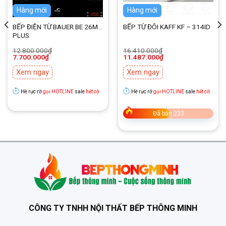
+ Kích thước mặt kính: 390x320mm
Hàng mới
Hàng mới
+ Kích thước khoét đá: 360x295mm
BẾP ĐIỆN TỪ BAUER BE 26MH
BẾP TỪ ĐÔI KAFF KF – 314ID
PLUS
Giá
Giá
Giá
Giá
12.800.000
₫
16.410.000
₫
gốc
hiện
gốc
hiện
7.700.000
₫
11.487.000
₫
là:
tại
là:
tại
12.800.000₫.
là:
16.410.000₫.
là:
Xem ngay
Xem ngay
7.700.000₫.
11.487.000₫.
Hè rực rỡ
gọi HOTLINE
sale
hết cỡ
Hè rực rỡ
gọi HOTLINE
sale
hết cỡ
Đã bán 233
CÔNG TY TNHH NỘI THẤT BẾP THÔNG MINH