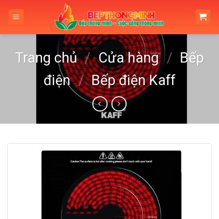
Skip
to
content
Trang chủ
/
Cửa hàng
/
Bếp
điện
/
Bếp điện Kaff