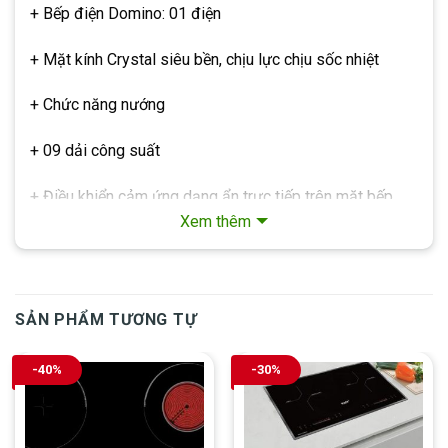
+ Bếp điện Domino: 01 điện
+ Mặt kính Crystal siêu bền, chịu lực chịu sốc nhiệt
+ Chức năng nướng
+ 09 dải công suất
+ Điều khiển cảm ứng dạng ẩn trực tiếp trên mặt bếp
Xem thêm
+ Chế độ hẹn giờ, khóa trẻ em thông minh, tiện dụng
+ Chế độ 02 vòng nhiệt tiện dụng với các loại nồi lớn
nhỏ
SẢN PHẨM TƯƠNG TỰ
+ Cảm ứng quá nhiệt
-40%
-30%
+ Công suất bếp: 2000W