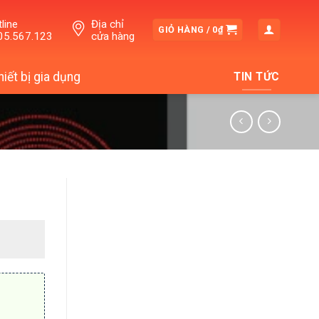
line
Địa chỉ
GIỎ HÀNG /
0
₫
05.567.123
cửa hàng
hiết bị gia dụng
TIN TỨC