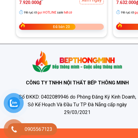
Xem ngay
gốc
hiện
gốc
hiện
7.920.000
₫
7.632.000
là:
tại
là:
tại
19.800.000₫.
là:
10.903.000
là:
Hè rực rỡ
gọi HOTLINE
sale
hết cỡ
Hè rực rỡ
gọ
7.920.000₫.
7.632.000₫
Đã bán 20
CÔNG TY TNHH NỘI THẤT BẾP THÔNG MINH
Số ĐKKD: 0402089946 do Phòng Đăng Ký Kinh Doanh,
Sở Kế Hoạch Và Đầu Tư TP Đà Nẵng cấp ngày
29/03/2021
0905567123