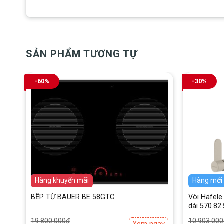
Voltage (v) Frequency (Hz) : 220-240/60
Kích thước mặt bếp 730x430mm
Kích thước cắt đá 685x385mm
SẢN PHẨM TƯƠNG TỰ
-60%
-30%
Hàng mới
Hàng khuyến mãi
Hàng mới
BẾP TỪ BAUER BE 58GTC
Vòi Häfele
dài 570.82
Giá
Giá
Giá
Giá
19.800.000
₫
10.903.000
ay