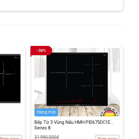
-34%
Hàng mới
Bếp Từ 3 Vùng Nấu HMH.PID675DC1E
Series 8
Giá
Giá
31.990.000
₫