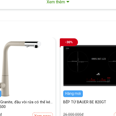
Xem thêm
-30%
Hàng mới
 Granite, đầu vòi rửa có thể kéo
BẾP TỪ BAUER BE 820GT
.500
Giá
Giá
₫
26.000.000
₫