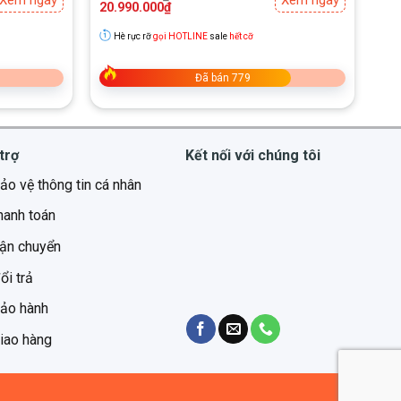
Xem ngay
Xem ngay
gốc
hiện
20.990.000
₫
là:
tại
31.990.000₫.
là:
Hè rực rỡ
gọi HOTLINE
sale
hết cỡ
20.990.000₫.
Đã bán 779
trợ
Kết nối với chúng tôi
ảo vệ thông tin cá nhân
hanh toán
vận chuyển
ổi trả
bảo hành
iao hàng