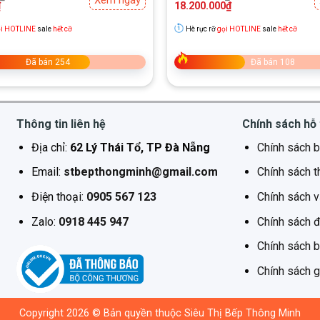
Xem ngay
gốc
hiện
₫
18.200.000
₫
là:
tại
₫.
26.000.000₫.
là:
i HOTLINE
sale
hết cỡ
Hè rực rỡ
gọi HOTLINE
sale
hết cỡ
.
18.200.000₫.
Đã bán 254
Đã bán 108
Thông tin liên hệ
Chính sách hỗ 
Địa chỉ:
62 Lý Thái Tổ, TP Đà Nẵng
Chính sách b
Email:
stbepthongminh@gmail.com
Chính sách t
Điện thoại:
0905 567 123
Chính sách 
Zalo:
0918 445 947
Chính sách đ
Chính sách 
Chính sách g
Copyright 2026 © Bản quyền thuộc Siêu Thị Bếp Thông Minh