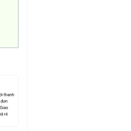
ới thanh
c đơn
 Giao
iá rẻ