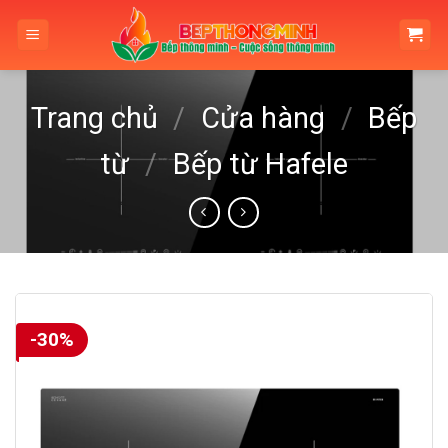
Skip
to
content
Trang chủ
/
Cửa hàng
/
Bếp
từ
/
Bếp từ Hafele
-30%