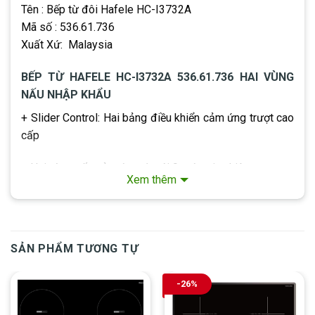
Tên : Bếp từ đôi Hafele HC-I3732A
Mã số : 536.61.736
Xuất Xứ: Malaysia
BẾP TỪ HAFELE HC-I3732A 536.61.736 HAI VÙNG
NẤU NHẬP KHẨU
+ Slider Control: Hai bảng điều khiển cảm ứng trượt cao
cấp
+ Hai vùng nấu cảm ứng từ với 9 mức gia nhiệt
Xem thêm
+ Booter: Chức năng gia nhiệt nhanh tăng công suất lên
50% dung sôi nước chỉ 2 phút
SẢN PHẨM TƯƠNG TỰ
+ Chức năng an toàn khi tràn (tự động tắt bếp)
+ Công nghệ tiết kiệm năng lượng hiệu quả Inverter
-26%