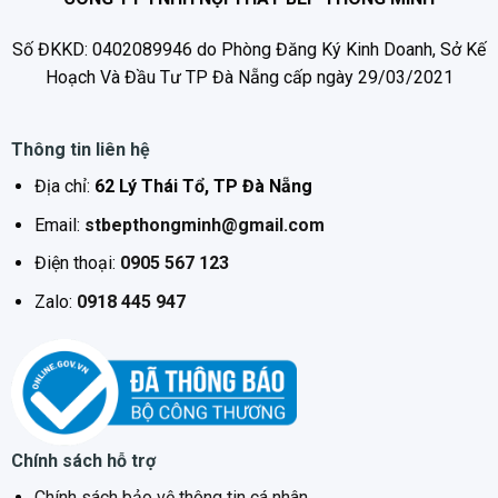
– Bảng điều kiển cảm ứng trượt cao cấp
Số ĐKKD: 0402089946 do Phòng Đăng Ký Kinh Doanh, Sở Kế
Hoạch Và Đầu Tư TP Đà Nẵng cấp ngày 29/03/2021
– Thiết kế vùng nấu dấu + và nét đứt sang trọng
Những chức năng chính của bếp từ đôi Hafele
Thông tin liên hệ
HC-I3732A
Địa chỉ:
62 Lý Thái Tổ, TP Đà Nẵng
– 9 mức gia nhiệt với cảm ứng trượt trực tiếp
Email:
stbepthongminh@gmail.com
Điện thoại:
0905 567 123
– Chức năng gia nhiệt nhanh cho từng vùng nấu
Zalo:
0918 445 947
– Chức năng hẹn giờ tới 99 phút
– Hai vùng nấu với tính năng tự nhận diện xoong nồi
– Chức năng chống tràn (tự động tắt bếp khi nước vào
bảng điều khiển)
Chính sách hỗ trợ
– Khóa trẻ em
Chính sách bảo vệ thông tin cá nhân