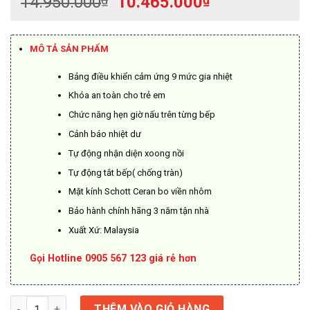
Giá
Giá
14.950.000
10.465.000
gốc
hiện
là:
tại
14.950.000₫.
là:
MÔ TẢ SẢN PHẨM
10.465.000₫.
Bảng điều khiển cảm ứng 9 mức gia nhiệt
Khóa an toàn cho trẻ em
Chức năng hẹn giờ nấu trên từng bếp
Cảnh báo nhiệt dư
Tự động nhận diện xoong nồi
Tự động tắt bếp( chống tràn)
Mặt kính Schott Ceran bo viền nhôm
Bảo hành chính hãng 3 năm tận nhà
Xuất Xứ: Malaysia
Gọi Hotline 0905 567 123 giá rẻ hơn
Bếp Hafele 2 vùng nấu từ HC-I3732A 536.61.736 số lượng
THÊM VÀO GIỎ HÀNG