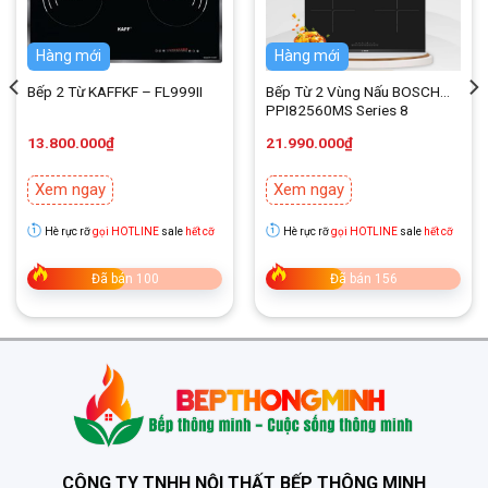
– Kích thước mặt bếp: 710x410mm
Hàng mới
Hàng mới
– Kích thước khoét đá: 680x380mm
Bếp 2 Từ KAFFKF – FL999II
Bếp Từ 2 Vùng Nấu BOSCH
– Tổng công suất: 4000w
PPI82560MS Series 8
– Voltage(V)/Frequency(Hz): 220/50
13.800.000
₫
21.990.000
₫
Xem ngay
Xem ngay
Hè rực rỡ
gọi HOTLINE
sale
hết cỡ
Hè rực rỡ
gọi HOTLINE
sale
hết cỡ
Đã bán 100
Đã bán 156
CÔNG TY TNHH NỘI THẤT BẾP THÔNG MINH