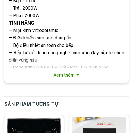
– Bếp 2 lò từ
– Trái: 2000W
– Phải: 2000W
TÍNH NĂNG
– Mặt kính Vitroceramic
– Ðiều khiển cảm ứng dạng ẩn
– Bộ điều nhiệt an toàn cho bếp
– Bếp từ sử dụng công nghệ cảm ứng đáy nồi tự nhận
diện vùng nấu
– Công nghệ INVERTER Tiết kiệm 30% điện năng
– Hẹn giờ tắt
Xem thêm
AN TOÀN
– Chức năng khóa trẻ em
– Cảnh báo nhiệt dư
SẢN PHẨM TƯƠNG TỰ
– “Chế độ cảm ứng chống tràn”
– Tự động ngắt khi quá nhiệt
THÔNG SỐ KỸ THUẬT