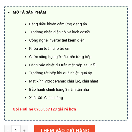
là:
tại
10.800.000₫.
là:
MÔ TẢ SẢN PHẨM
5.400.000₫.
Bảng điều khiển cảm ứng dạng ẩn
Tự động nhận diện nồi và kích cỡ nồi
Công nghệ inverter tiết kiệm điện
Khóa an toàn cho trẻ em
Chức năng hẹn giờ nấu trên từng bếp
Cảnh báo nhiệt dư trên mặt bếp sau nấu
Tự động tắt bếp khi quá nhiệt, quá áp
Mặt kính Vitroceramic chịu lực, chịu nhiệt
Bảo hành chính hãng 3 năm tận nhà
Xuất Xứ: Chính hãng
Gọi Hotline 0905 567 123 giá rẻ hơn
BẾP TỪ BAUER BE 326SI số lượng
THÊM VÀO GIỎ HÀNG