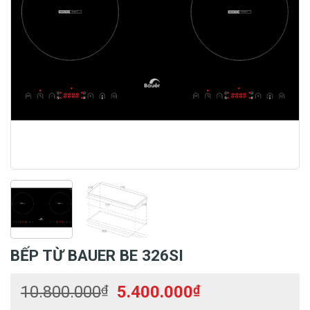
BẾP TỪ BAUER BE 326SI
Giá
Giá
10.800.000
₫
5.400.000
₫
gốc
hiện