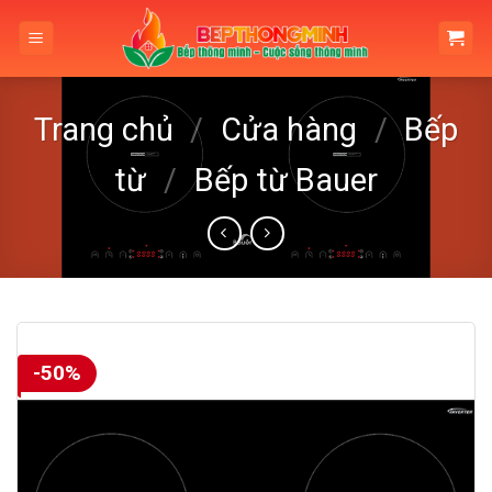
Skip
to
content
Trang chủ
/
Cửa hàng
/
Bếp
từ
/
Bếp từ Bauer
-50%