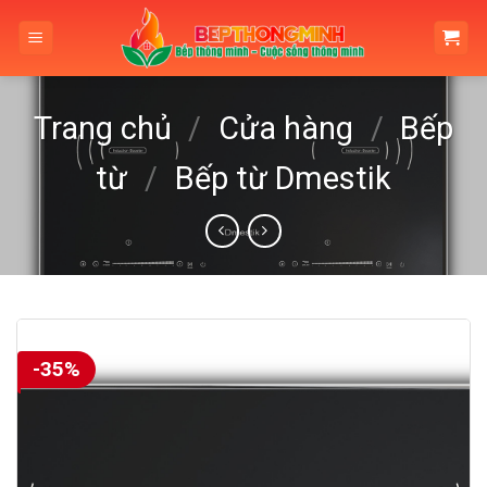
Skip
to
content
Trang chủ
/
Cửa hàng
/
Bếp
từ
/
Bếp từ Dmestik
-35%