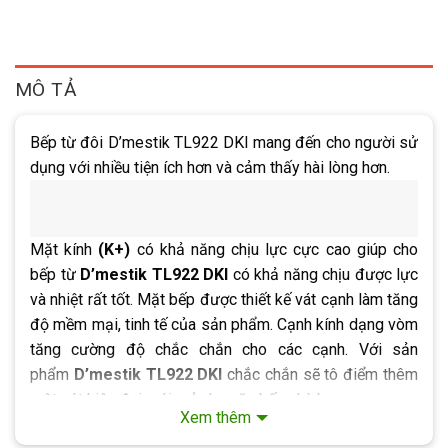
MÔ TẢ
Bếp từ đôi D’mestik TL922 DKI mang đến cho người sử
dụng với nhiều tiện ích hơn và cảm thấy hài lòng hơn.
Mặt kính
(K+)
có khả năng chịu lực cực cao giúp cho
bếp từ
D’mestik TL922 DKI
có khả năng chịu được lực
và nhiệt rất tốt. Mặt bếp được thiết kế vát cạnh làm tăng
độ mềm mại, tinh tế của sản phẩm. Cạnh kính dạng vòm
tăng cường độ chắc chắn cho các cạnh. Với sản
phẩm
D’mestik TL922 DKI
chắc chắn sẽ tô điểm thêm
một nét hiện đại mới mẻ cho căn bếp nhà bạn.
Xem thêm
Bàn phím điều khiển cảm ứng dạng trượt
Slider
thông