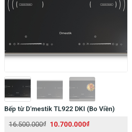
Bếp từ D’mestik TL922 DKI (Bo Viền)
Giá
Giá
16.500.000
₫
10.700.000
₫
gốc
hiện