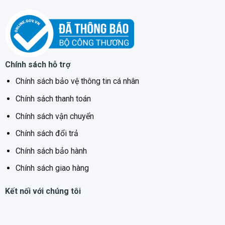
Bếp từ
D’mestik TL922 DKI
là lựa chọn hoàn hảo cho
không gian bếp hiện đại sang trọng với đầy đủ tiêu chí:
kiểu dáng đơn giản đẹp mắt, chức năng tối ưu hữu ích,
giá cả phải chăng và chất lượng hoàn hảo kèm với chính
Chính sách hỗ trợ
sách 2 năm bảo hành chính hãng thì đây quả là lựa chọn
tốt nhất cho không gian bếp gia đình bạn.
Chính sách bảo vệ thông tin cá nhân
Chính sách thanh toán
Chính sách vận chuyển
Chính sách đổi trả
Chính sách bảo hành
Chính sách giao hàng
Kết nối với chúng tôi