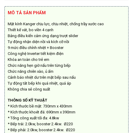
là:
tại
16.500.000₫.
là:
MÔ TẢ SẢN PHẨM
10.700.000₫.
Mặt kính Kanger chịu lực, chịu nhiệt, chống trầy xước cao
Thiết kế vát, bo viền 4 cạnh
Bảng điều kiển cảm ứng dạng trượt slider
Tự động nhận diện nồi và kích cỡ nồi
9 mức điều chỉnh nhiệt + Booster
Công nghệ Inverter tiết kiệm điện
Khóa an toàn cho trẻ em
Chức năng hẹn giờ nấu trên từng bếp
Chức năng chiên xào, ủ ấm
Cảnh báo nhiệt dư trên mặt bếp sau nấu
Tự động tắt bếp khi quá nhiệt, quá áp
Không chia sẻ công suất
THÔNG SỐ KỸ THUẬT
* Kích thước bề mặt: 730mm x 430mm
* Kích thước khoét đá: 690mm x 390mm
* Tổng công xuất tối đa: 4.8kw
* Bếp trái: 2.0kw, booster 2.4kw. Ø220
* Bếp phải: 2.0kw, booster 2.4kw. Ø220