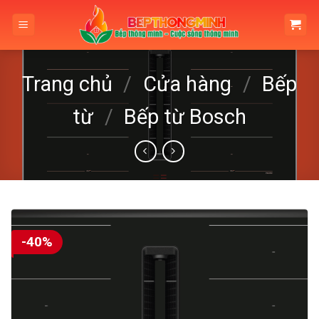
Skip
to
content
Trang chủ
/
Cửa hàng
/
Bếp
từ
/
Bếp từ Bosch
-40%