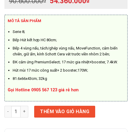
Giá
Giá
90.600.000
54.360.000
gốc
hiện
là:
tại
90.600.000₫.
là:
MÔ TẢ SẢN PHẨM
54.360.000₫.
Serie 8;
Bếp Hút kết hợp HC 80cm;
Bếp 4 vùng nấu, tách/ghép vùng nấu, MoveFunction, cảm biến
chiên, giữ ấm, kính Schott Cera vát trước viền nhôm 2 bên;
ĐK cảm ứng PremiumSelect; 17 mức gia nhiệt+booster, 7.4kW.
Hút mùi 17 mức công suất+ 2 booster;170W;
81.6x66x43cm; 32kg
Gọi Hotline 0905 567 123 giá rẻ hơn
Bếp Từ Kết Hợp Hút Mùi Bosch Home Connect HMH.PXX875D67E
THÊM VÀO GIỎ HÀNG