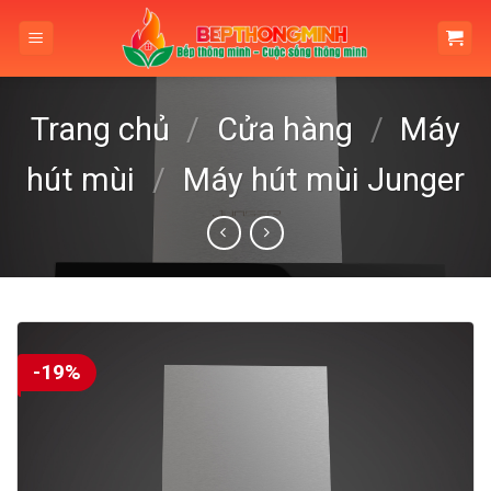
Skip
to
content
Trang chủ
/
Cửa hàng
/
Máy
hút mùi
/
Máy hút mùi Junger
-19%