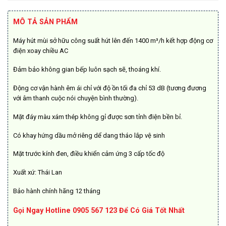
là:
tại
9.450.000₫.
là:
MÔ TẢ SẢN PHẨM
7.615.000₫.
Máy hút mùi sở hữu công suất hút lên đến 1400 m³/h kết hợp động cơ
điện xoay chiều AC
Đảm bảo không gian bếp luôn sạch sẽ, thoáng khí.
Động cơ vận hành êm ái chỉ với độ ồn tối đa chỉ 53 dB (tương đương
với âm thanh cuộc nói chuyện bình thường).
Mặt đáy màu xám thép không gỉ được sơn tỉnh điện bền bỉ.
Có khay hứng dầu mở riêng dể dang tháo lắp vệ sinh
Mặt trước kính đen, điều khiển cảm ứng 3 cấp tốc độ
Xuất xứ: Thái Lan
Bảo hành chính hãng 12 tháng
Gọi Ngay Hotline 0905 567 123 Để Có Giá Tốt Nhất