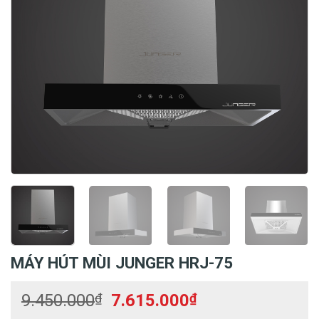
MÁY HÚT MÙI JUNGER HRJ-75
Giá
Giá
9.450.000
₫
7.615.000
₫
gốc
hiện