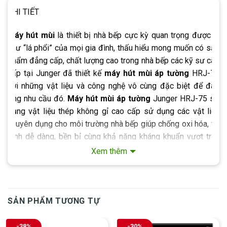
CHI TIẾT
Máy hút mùi
là thiết bị nhà bếp cực kỳ quan trọng được ví
như “lá phổi” của mọi gia đình, thấu hiểu mong muốn có sản
phẩm đẳng cấp, chất lượng cao trong nhà bếp các kỹ sư cao
cấp tại Junger đã thiết kế
máy hút mùi áp tường
HRJ-75
với những vật liệu và công nghệ vô cùng đặc biệt để đáp
ứng nhu cầu đó.
Máy hút mùi áp tường
Junger HRJ-75 sử
dụng vật liệu thép không gỉ cao cấp sử dụng các vật liệu
chuyên dụng cho môi trường nhà bếp giúp chống oxi hóa, vệ
sinh dễ dàng, bền bỉ cùng khả năng kháng khuẩn vượt trội.
Đặc biệt, mặt kính cường lực cao cấp giúp giảm khả năng
Xem thêm
hư hỏng trong những sự cố va chạm mạnh và khả năng chịu
nhiệt tốt.
SẢN PHẨM TƯƠNG TỰ
-38%
-30%