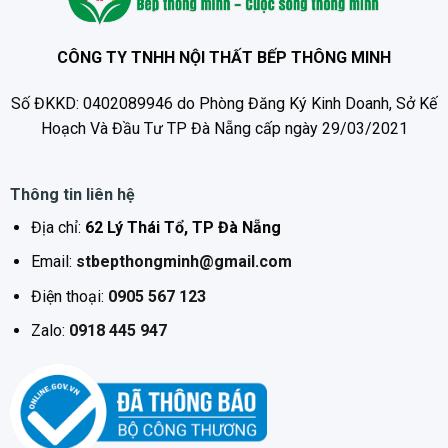
khô hoàn toàn chăn mền và lượng quần áo lớn của cả
gia đình.
CÔNG TY TNHH NỘI THẤT BẾP THÔNG MINH
Tính năng
Số ĐKKD: 0402089946 do Phòng Đăng Ký Kinh Doanh, Sở Kế
Số mức sấy khô : 3
Hoạch Và Đầu Tư TP Đà Nẵng cấp ngày 29/03/2021
Lồng sấy chuyển động luân phiên
Công nghệ DelicateCare
Số chương trình : 12
Thông tin liên hệ
Hẹn giờ bắt đầu
Địa chỉ:
62 Lý Thái Tổ, TP Đà Nẵng
Chu trình dành cho đồ mỏng
Tính năng khóa trẻ em
Email:
stbepthongminh@gmail.com
Thông số kỹ thuật
Điện thoại:
0905 567 123
Thiết kế
Zalo:
0918 445 947
Dạng điều khiển:
Cảm ứng thông minh với núm xoay
Màu thiết bị:
Trắng
Kích thước