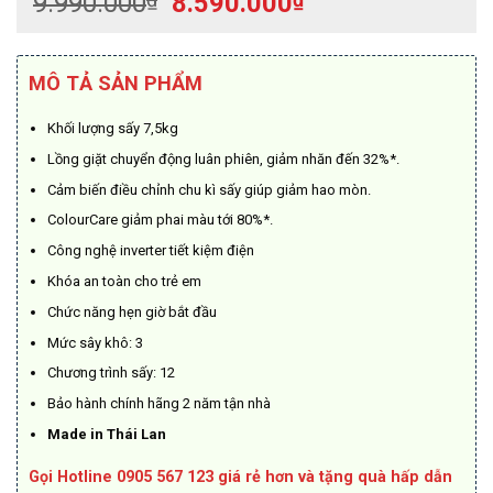
Giá
Giá
9.990.000
8.590.000
gốc
hiện
là:
tại
9.990.000₫.
là:
MÔ TẢ SẢN PHẨM
8.590.000₫.
Khối lượng sấy 7,5kg
Lồng giặt chuyển động luân phiên, giảm nhăn đến 32%*.
Cảm biến điều chỉnh chu kì sấy giúp giảm hao mòn.
ColourCare giảm phai màu tới 80%*.
Công nghệ inverter tiết kiệm điện
Khóa an toàn cho trẻ em
Chức năng hẹn giờ bắt đầu
Mức sây khô: 3
Chương trình sấy: 12
Bảo hành chính hãng 2 năm tận nhà
Made in Thái Lan
Gọi Hotline 0905 567 123 giá rẻ hơn và tặng quà hấp dẫn