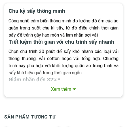
Chu kỳ sấy thông minh
Công nghệ cảm biến thông minh đo lường độ ẩm của áo
quần trong suốt chu kì sấy, từ đó điều chỉnh thời gian
sấy để tránh gây hao mòn và làm nhăn sợi vải
Tiết kiệm thời gian với chu trình sấy nhanh
Chọn chu trình 30 phút để sấy khô nhanh các loại vải
thông thường, vải cotton hoặc vải tổng hợp. Chương
trình này phù hợp với khối lượng quần áo trung bình và
sấy khô hiệu quả trong thời gian ngắn.
Giảm nhăn đến 32%*
Xem thêm
Chuyển động luân phiên của lồng giặt giúp quần áo
không bị rối, giảm nhăn đến 32% khi so sánh với phơi
khô tự nhiên* giúp cho việc ủi quần áo trở nên nhanh
chóng và dễ dàng.
*Ít nhăn 32% so với phơi treo – được
SẢN PHẨM TƯƠNG TỰ
kiểm nghiệm và chứng nhận bởi THTI
Giảm phai màu đến 80%*