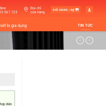
line
Địa chỉ
GIỎ HÀNG /
0
₫
05.567.123
cửa hàng
hiết bị gia dụng
TIN TỨC
 hợp diện