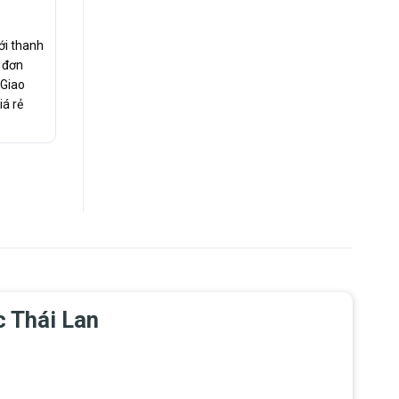
ới thanh
c đơn
 Giao
iá rẻ
c Thái Lan