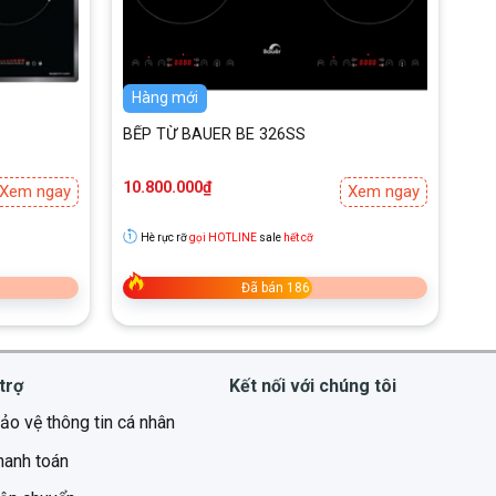
Hàng mới
BẾP TỪ BAUER BE 326SS
10.800.000
₫
Xem ngay
Xem ngay
Hè rực rỡ
gọi HOTLINE
sale
hết cỡ
Đã bán 186
trợ
Kết nối với chúng tôi
ảo vệ thông tin cá nhân
hanh toán