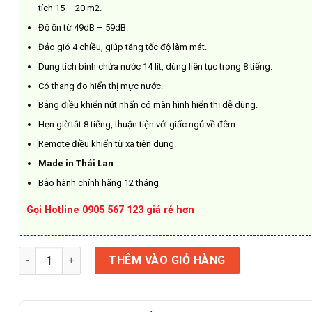
tích 15 – 20 m2.
Độ ồn từ 49dB – 59dB.
Đảo gió 4 chiều, giúp tăng tốc độ làm mát.
Dung tích bình chứa nước 14 lít, dùng liên tục trong 8 tiếng.
Có thang đo hiển thị mực nước.
Bảng điều khiển nút nhấn có màn hình hiển thị dễ dùng.
Hẹn giờ tắt 8 tiếng, thuận tiện với giấc ngủ về đêm.
Remote điều khiển từ xa tiện dụng.
Made in Thái Lan
Bảo hành chính hãng 12 tháng
Gọi Hotline 0905 567 123 giá rẻ hơn
Quạt điều hòa Boss S-102 số lượng
THÊM VÀO GIỎ HÀNG