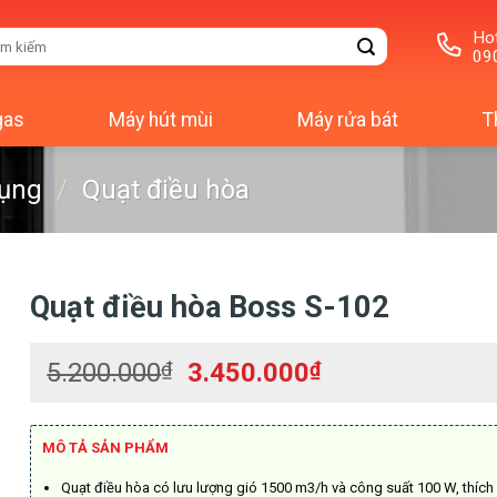
Hot
m
09
m:
gas
Máy hút mùi
Máy rửa bát
T
dụng
/
Quạt điều hòa
Quạt điều hòa Boss S-102
Giá
Giá
5.200.000
₫
3.450.000
₫
gốc
hiện
là:
tại
5.200.000₫.
là:
MÔ TẢ SẢN PHẨM
3.450.000₫.
Quạt điều hòa có lưu lượng gió 1500 m3/h và công suất 100 W, thích