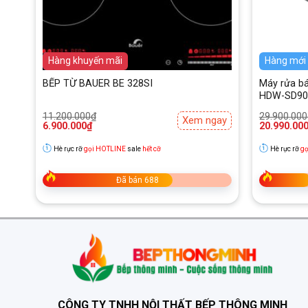
Lọc sạch không khí
Boss S102 với khả năng làm sạch không khí, cung cấp đ
Hàng mới
Hàng khuyến mãi
Hàng mới
 kéo
BẾP TỪ BAUER BE 328SI
Máy rửa bá
HDW-SD90A
Giá
Giá
Giá
Giá
11.200.000
₫
29.900.000
ay
Xem ngay
gốc
hiện
gốc
hiện
6.900.000
₫
20.990.00
là:
tại
là:
tại
11.200.000₫.
là:
29.900.000
là:
Hè rực rỡ
gọi HOTLINE
sale
hết cỡ
Hè rực rỡ
gọ
6.900.000₫.
20.990.000
Đã bán 688
CÔNG TY TNHH NỘI THẤT BẾP THÔNG MINH