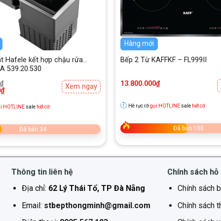
ộ ẩm, giúp ngôi nhà bạn trở nên sach khuẩn, trong lành.
Hàng mới
t Hafele kết hợp chậu rửa
Bếp 2 Từ KAFFKF – FL999II
 539.20.530
₫
13.800.000
₫
Xem ngay
0
₫
₫.
Hè rực rỡ
gọi HOTLINE
sale
hết cỡ
i HOTLINE
sale
hết cỡ
₫.
Đã bán 100
Đã bán 34
Thông tin liên hệ
Chính sách hỗ 
Địa chỉ:
62 Lý Thái Tổ, TP Đà Nẵng
Chính sách b
Email:
stbepthongminh@gmail.com
Chính sách t