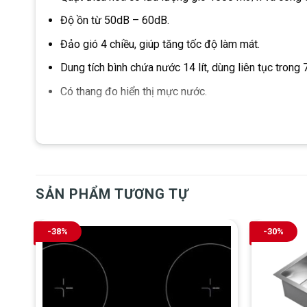
Độ ồn từ 50dB – 60dB.
Đảo gió 4 chiều, giúp tăng tốc độ làm mát.
Dung tích bình chứa nước 14 lít, dùng liên tục trong 7
Có thang đo hiển thị mực nước.
Bảng điều khiển nút nhấn có màn hình hiển thị dễ dùn
Hẹn giờ tắt 8 tiếng, thuận tiện với giấc ngủ về đêm.
Remote điều khiển từ xa tiện dụng.
SẢN PHẨM TƯƠNG TỰ
Quạt điều hòa Boss S102 có thiết kế tiện 
Quạt điều hòa Boss S102 có kiểu dáng bắt mắt, chất liệ
-38%
-30%
VIDEO HƯỚNG DẪN SỬ DỤNG VÀ VỆ SINH
https://www.facebook.com/bepthongminh09055671