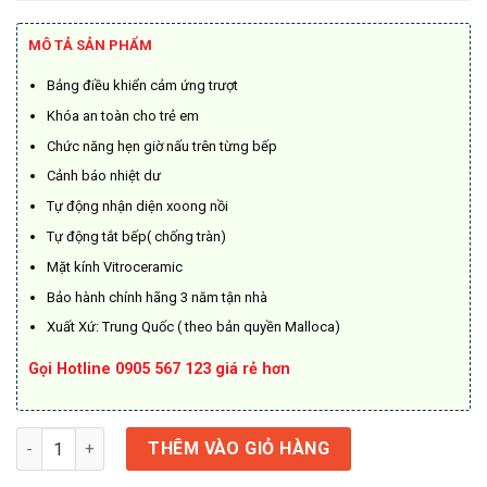
là:
tại
13.200.000₫.
là:
MÔ TẢ SẢN PHẨM
11.220.000₫.
Bảng điều khiển cảm ứng trượt
Khóa an toàn cho trẻ em
Chức năng hẹn giờ nấu trên từng bếp
Cảnh báo nhiệt dư
Tự động nhận diện xoong nồi
Tự động tắt bếp( chống tràn)
Mặt kính Vitroceramic
Bảo hành chính hãng 3 năm tận nhà
Xuất Xứ: Trung Quốc ( theo bản quyền Malloca)
Gọi Hotline 0905 567 123 giá rẻ hơn
Bếp Malloca 1 điện và 1 từ MH-732 IRN số lượng
THÊM VÀO GIỎ HÀNG