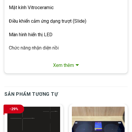
Mặt kính Vitroceramic
Điều khiển cảm ứng dạng trượt (Slide)
Màn hình hiển thị LED
Chức năng nhận diện nồi
Chức năng hẹn giờ
Xem thêm
Chức năng khóa phím an toàn
Chức năng báo dư nhiệt
SẢN PHẨM TƯƠNG TỰ
Bếp từ: 9 mức công suất (Chức năng nấu nhanh –
Booster)
-29%
Bếp điện 2 vòng điện