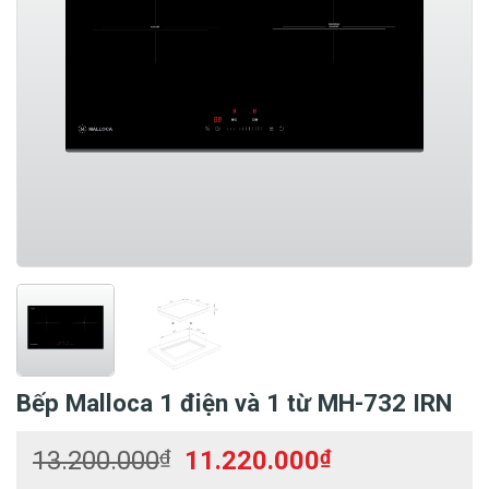
Bếp Malloca 1 điện và 1 từ MH-732 IRN
Giá
Giá
13.200.000
₫
11.220.000
₫
gốc
hiện