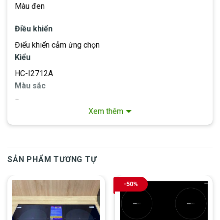
Màu đen
Điều khiển
Điểu khiển cảm ứng chọn
Kiểu
HC-I2712A
Màu sắc
Đen
Xem thêm
Loại nhiên liệu
Cảm ứng
Vị trí của bảng điều khiển
SẢN PHẨM TƯƠNG TỰ
Trước
Lớp hoàn thiện vật liệu
-50%
Kính
Chiều cao