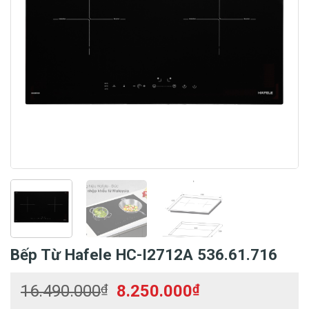
Bếp Từ Hafele HC-I2712A 536.61.716
Giá
Giá
16.490.000
₫
8.250.000
₫
gốc
hiện