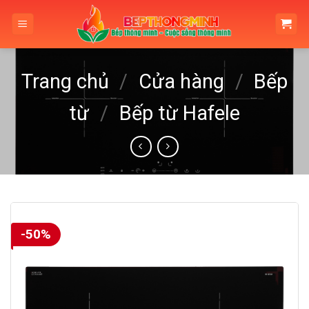
Skip
to
content
Trang chủ
/
Cửa hàng
/
Bếp
từ
/
Bếp từ Hafele
-50%