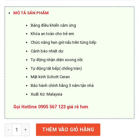
là:
tại
16.490.000₫.
là:
MÔ TẢ SẢN PHẨM
8.250.000₫.
Bảng điều khiển cảm ứng
Khóa an toàn cho trẻ em
Chức năng hẹn giờ nấu trên từng bếp
Cảnh báo nhiệt dư
Tự động nhận diện xoong nồi
Tự động tắt bếp( chống tràn)
Mặt kính Schott Ceran
Bảo hành chính hãng 3 năm tận nhà
Xuất Xứ: Malaysia
Gọi Hotline 0905 567 123 giá rẻ hơn
Bếp Từ Hafele HC-I2712A 536.61.716 số lượng
THÊM VÀO GIỎ HÀNG