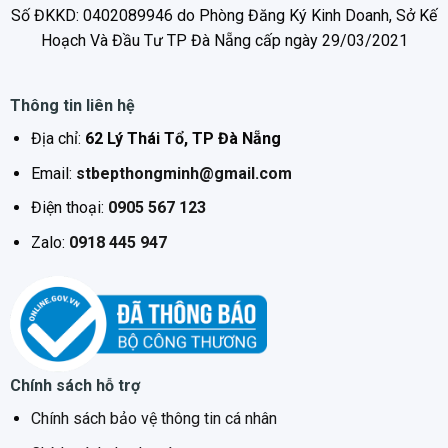
Số ĐKKD: 0402089946 do Phòng Đăng Ký Kinh Doanh, Sở Kế
– Hẹn giờ: 3 giờ
Hoạch Và Đầu Tư TP Đà Nẵng cấp ngày 29/03/2021
– Khóa trẻ em
– Chỉ báo nhiệt dư: (Hiển thị chữ “H” khi bề mặt nóng
lên)
Thông tin liên hệ
– Mặt kính gốm SCHOTT Ceran
Địa chỉ:
62 Lý Thái Tổ, TP Đà Nẵng
Điện áp nguồn tối thiểu
Email:
stbepthongminh@gmail.com
220 V
Điện thoại:
0905 567 123
Điện áp nguồn tối đa
Zalo:
0918 445 947
240 V
Công suất
4200 W
Tần số
50 Hz
Chính sách hỗ trợ
Chính sách bảo vệ thông tin cá nhân