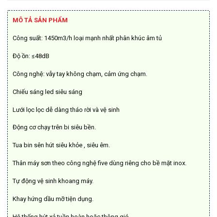
là:
tại
9.250.000₫.
là:
MÔ TẢ SẢN PHẨM
6.490.000₫.
Công suất: 1450m3/h loại mạnh nhất phân khúc âm tủ
Độ ồn: ≤48dB
Công nghệ: vẫy tay không chạm, cảm ứng chạm.
Chiếu sáng led siêu sáng
Lưới lọc lọc dễ dàng tháo rời và vệ sinh
Động cơ chạy trên bi siêu bền.
Tua bin sên hút siêu khỏe , siêu êm.
Thân máy sơn theo công nghệ five dùng riêng cho bề mặt inox.
Tự động vệ sinh khoang máy.
Khay hứng dầu mỡ tiện dụng.
Hệ thống hút xả tuần hoàn hoặc thông gió.