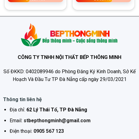
Thân máy inox cao cấp được sơn 5 lớp theo cong nghệ
sơn Five siêu bền đẹp.
Fermi SH002 Premium
được trang bị
công nghệ điều
khiển bằng wifi
thông minh và tiến tiến nhất
CÔNG TY TNHH NỘI THẤT BẾP THÔNG MINH
Máy hút mùi Fermi SH002 Premium
được trang bị
động cơ Turbin nhúng dầu, trục cam chạy trên vòng bi
Số ĐKKD: 0402089946 do Phòng Đăng Ký Kinh Doanh, Sở Kế
giúp cho máy hút siêu khỏe lên đến 1450m3/h
Hoạch Và Đầu Tư TP Đà Nẵng cấp ngày 29/03/2021
Máy hút mùi Fermi SH002 Premium
được trang
Thông tin liên hệ
bị
điều khiển cảm ứng 3 tốc độ
hút linh hoạt giúp
người sử dụng có thể tùy chọn mức độ hút phù hợp với
Địa chỉ:
62 Lý Thái Tổ, TP Đà Nẵng
nhu cầu. Thao tác đơn giản, dễ dàng với cả người lớn
Email:
stbepthongminh@gmail.com
tuổi và trẻ nhỏ.
Điện thoại:
0905 567 123
Chức năng tự vệ sinh buồng động cơ, làm nóng, tan