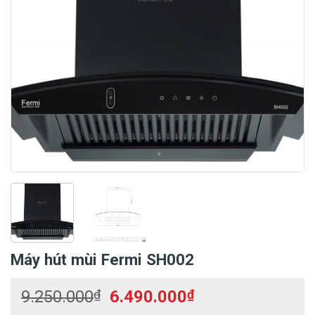
Máy hút mùi Fermi SH002
Giá
Giá
9.250.000
₫
6.490.000
₫
gốc
hiện