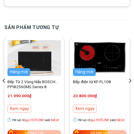
gắn tường kiểu dáng kính cong sang trọng. Màu đen vừa
tôn lên nét đẹp sang trọng vừa sạch sẽ, dễ dàng vệ
sinh.
SẢN PHẨM TƯƠNG TỰ
Hàng mới
Hàng mới
Bếp Từ 2 Vùng Nấu BOSCH
Bếp điện từ KF-FL108
PPI82560MS Series 8
21.990.000
₫
20.800.000
₫
Xem ngay
Xem ngay
Hè rực rỡ
gọi HOTLINE
sale
hết cỡ
Hè rực rỡ
gọi HOTLINE
sale
hết cỡ
Đã bán 156
Đã bán 155