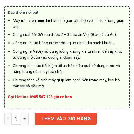
là:
tại
8.990.000₫.
là:
Đặc điểm nổi bật
8.490.000₫.
Máy rửa chén mini thiết kế nhỏ gọn, phù hợp với nhiều không gian
bếp.
Công suất 1620W rửa được 2 – 3 bữa ăn Việt (8 bộ Châu Âu).
Công nghệ rửa bằng nước nóng giúp chén dĩa sạch khuẩn.
Công nghệ AirDry sử dụng luồng không khí tự nhiên để sấy khô,
tự động mở cửa vào cuối giai đoạn sấy.
Chương trình rửa tiết kiệm tối ưu hóa hiệu quả sử dụng nước và
năng lượng của máy rửa chén.
Chương trình vệ sinh máy giúp làm sạch bên trong máy, loại bỏ
cặn vôi và dầu mỡ.
Gọi Hotline 0905 567 123 giá rẻ hơn
Máy rửa chén Electrolux EFC3862MS số lượng
THÊM VÀO GIỎ HÀNG