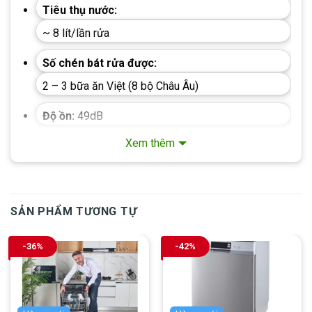
Tiêu thụ nước:
~ 8 lít/lần rửa
Số chén bát rửa được:
2 – 3 bữa ăn Việt (8 bộ Châu Âu)
Độ ồn:
49dB
Xem thêm
Chương trình:
Vệ sinh máy,
Rửa sơ, rửa nhanh,
Rửa tiêu chuẩn
(tiết kiệm),
Rửa thường,
Rửa nhẹ,
Rửa vệ sinh
SẢN PHẨM TƯƠNG TỰ
Công nghệ rửa:
Rửa bằng nước nóng
-36%
-42%
Công nghệ sấy:
AirDry (nhiệt sẵn làm bốc hơi nước + tự động hé
cửa)