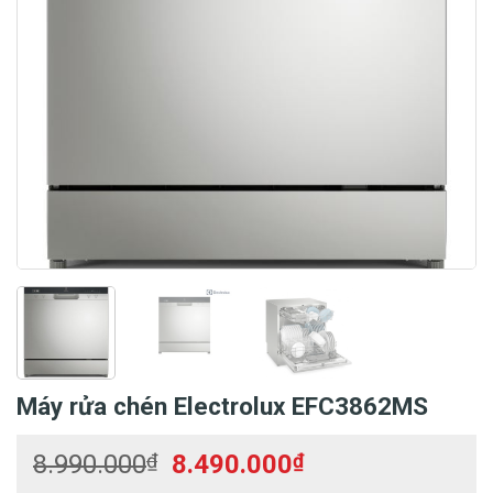
Máy rửa chén Electrolux EFC3862MS
Giá
Giá
8.990.000
₫
8.490.000
₫
gốc
hiện