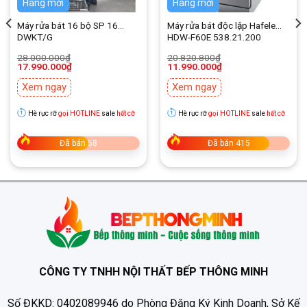
Hàng mới
Hàng mới
Máy rửa bát 16 bộ SP 16
Máy rửa bát độc lập Hafele
Tiện ích:
DWKT/G
HDW-F60E 538.21.200
Đèn LED báo hết muối, hết nước làm bóng
Tự
Giá
Giá
Giá
Giá
28.000.000
₫
20.820.800
₫
gốc
hiện
gốc
hiện
17.990.000
₫
11.990.000
₫
động hé cửa ở cuối chương trình
Màn hình LED
là:
tại
là:
tại
28.000.000₫.
là:
20.820.800₫.
là:
hiển thị dễ quan sát
Chống tràn và rò rỉ
Xem ngay
Xem ngay
17.990.000₫.
11.990.000₫.
Khay chén:
Hè rực rỡ
gọi HOTLINE
sale
hết cỡ
Hè rực rỡ
gọi HOTLINE
sale
hết cỡ
Khay trên
Giá đựng dao kéo
Khay dưới
Đã bán 58
Đã bán 415
Chất liệu vỏ máy:
Kim loại sơn tĩnh điện
Chất liệu cửa:
Thép không gỉ
Bảng điều khiển:
CÔNG TY TNHH NỘI THẤT BẾP THÔNG MINH
Tiếng Anh
Nút nhấn
Số ĐKKD: 0402089946 do Phòng Đăng Ký Kinh Doanh, Sở Kế