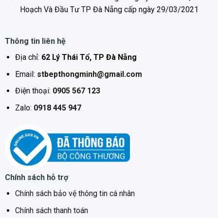
Hoạch Và Đầu Tư TP Đà Nẵng cấp ngày 29/03/2021
Kích thước – Khối lượng:
Cao 60.4 cm – Ngang 55 cm – Sâu 50 cm – Nặng
24.5 kg
Thông tin liên hệ
Địa chỉ:
62 Lý Thái Tổ, TP Đà Nẵng
Chiều dài ống cấp nước:
Email:
stbepthongminh@gmail.com
150 cm
Điện thoại:
0905 567 123
Chiều dài ống thoát nước:
Zalo:
0918 445 947
150 cm
Chính sách hỗ trợ
Chính sách bảo vệ thông tin cá nhân
Chính sách thanh toán