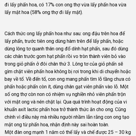
đi lấy phấn hoa, có 17% con ong thợ vừa lấy phấn hoa vừa
lấy mật hoa (58% ong thợ đi lấy mật).
Cách thức ong lấy phấn hoa như sau: ong đậu trên hoa để
lấy phấn, trước tiên ong dùng hàm trên để lấy phấn, hoặc
dùng lông tơ quanh thân ong đổ dính hạt phấn, sau đó dùng
các chân trước gom hạt phấn rồi vo tròn thành viên bỏ vào
trong giỏ phấn ở đôi chân thứ 3. Lông tơ của giỏ phấn sẽ
gìm chặt viên phấn hoa không bị rơi trong khi di chuyển hoặc
bay về tổ. Về đến tổ, con ong mang phấn tìm lỗ tầng chưa có
phấn hoặc phấn còn ít, dùng chân gạt viên phấn vào lỗ. Một
số ong thợ còn non có nhiệm vụ nghiền nhỏ viên phấn trộn
với mật ong và nén chặt lại. Qua quá trình hoạt động của vi
khuẩn axít lactic phấn hoa trở thành thức ăn cho ong. Cũng
chính vì điều này mà nhiều người nhầm lẫn rằng con ong tạo
mật ong từ phấn hoa, nhận định này sai hoàn toàn.
Một đàn ong mạnh 1 năm có thể lấy và chế được 25 – 30 kg