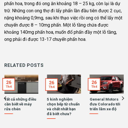
phấn hoa, trong đó ong ăn khoảng 18 – 25 kg, còn lại là dự
trữ. Những con ong thợ đi lấy phấn lần đầu tiên được 2 cục,
nặng khoảng 0,9mg, sau khi thạo việc rồi ong có thể lấy một
chuyến được 8 – 10mg phấn. Một lỗ tầng chứa được
khoảng 140mg phấn hoa, muốn đổ phấn đầy một lỗ tầng,
ong phải đi được 13-17 chuyến phấn hoa.
RELATED POSTS
26
26
26
Th4
Th4
Th4
Tất cả những điều
5 kinh nghiệm
General Motors
cần biết về máy
chọn bếp từ chuẩn
đưa Colorado tới
rửa chén
và chất nhất bạn
triển lãm xe độ
đã biết chưa?