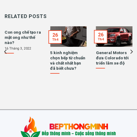
RELATED POSTS
Con ong chế tạo ra
26
26
mật ong như thế
Th4
Th4
nào?
16 Tháng 3, 2022
5 kinh nghiệm
General Motors
chọn bếp từ chuẩn
đưa Colorado tới
và chất nhất bạn
triển lãm xe độ
đã biết chưa?