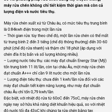
máy rửa chén không chỉ tiết kiệm thời gian mà còn cả
lượng điện và nước tiêu thụ.
Máy rửa chén xuất xứ từ Châu âu, có mức tiêu thụ trung bình
là 0.84kwh điện trong một lần rửa
– Thời gian rửa: tùy theo chế độ, một lần rửa chén có thể mất
từ trung bình 2 đến 3 tiếng (chế độ thông thường) đến 30-60
phút (chế độ rửa nhanh) và thậm chí 18 phút (áp dụng với
chén đĩa ít bị bẩn và số lượng không nhiều).
– Lượng nước tiêu thụ: các máy đạt chuẩn Energy Star (Mỹ)
tốn trung bình 11 lít/lần, còn tại châu Âu, một máy rửa chén
đạt chuẩn A+++ chỉ cần 9 lít nước cho một lần rửa.
– Lượng điện tiêu thụ: chưa đến 1 kwh/lần rửa đối với các
máy đạt chuẩn tiết kiệm năng lượng, như máy đạt chuẩn
châu Âu chỉ tốn 0,79 kwh/lần.
Đặc biệt, với nhiệt độ rửa từ 60oC đến 75oC, máy rửa chén
ngày nay sở hữu khả năng diệt khuẩn hiệu quả, so với nhiệt
độ nước tối đa 43oC khi chúng ta rửa chén bằng tay.