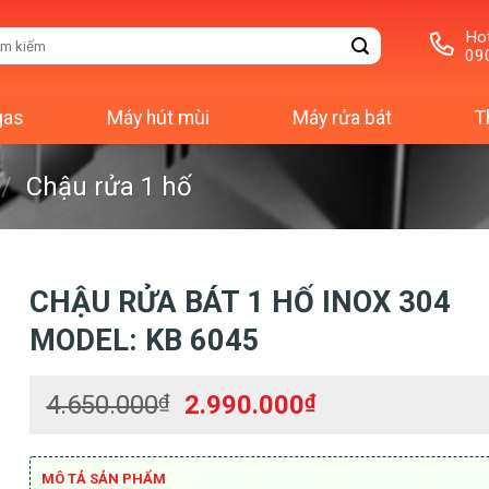
Hot
m
09
m:
gas
Máy hút mùi
Máy rửa bát
T
/
Chậu rửa 1 hố
CHẬU RỬA BÁT 1 HỐ INOX 304
MODEL: KB 6045
Giá
Giá
4.650.000
₫
2.990.000
₫
gốc
hiện
là:
tại
4.650.000₫.
là:
MÔ TẢ SẢN PHẨM