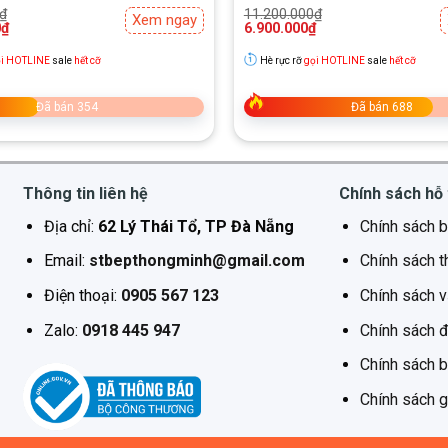
Giá
Giá
₫
11.200.000
₫
Xem ngay
gốc
hiện
0
₫
6.900.000
₫
là:
tại
₫.
11.200.000₫.
là:
i HOTLINE
sale
hết cỡ
Hè rực rỡ
gọi HOTLINE
sale
hết cỡ
₫.
6.900.000₫.
Đã bán 354
Đã bán 688
Thông tin liên hệ
Chính sách hỗ 
Địa chỉ:
62 Lý Thái Tổ, TP Đà Nẵng
Chính sách b
Email:
stbepthongminh@gmail.com
Chính sách t
Điện thoại:
0905 567 123
Chính sách 
Zalo:
0918 445 947
Chính sách đ
Chính sách 
Chính sách g