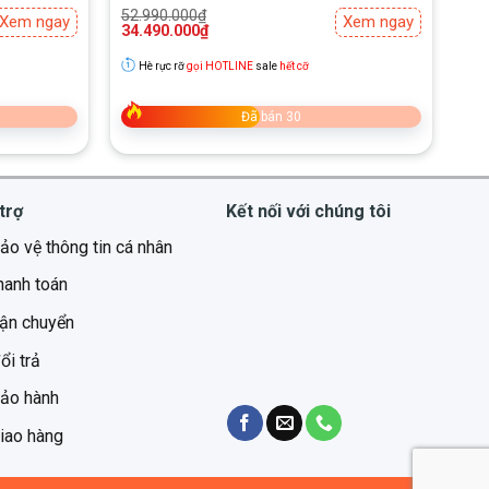
Giá
Giá
52.990.000
₫
Xem ngay
Xem ngay
gốc
hiện
34.490.000
₫
là:
tại
52.990.000₫.
là:
Hè rực rỡ
gọi HOTLINE
sale
hết cỡ
34.490.000₫.
Đã bán 30
trợ
Kết nối với chúng tôi
ảo vệ thông tin cá nhân
hanh toán
vận chuyển
ổi trả
bảo hành
iao hàng