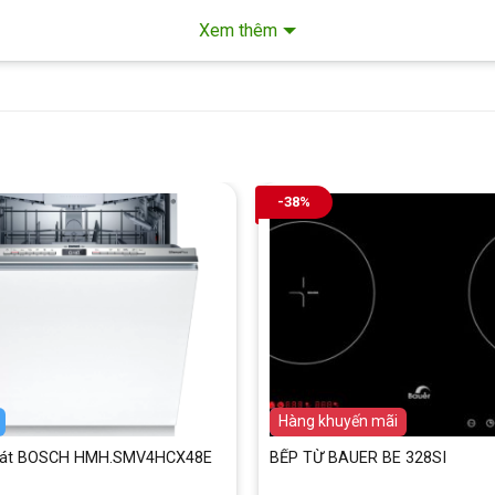
Xem thêm
-38%
Hàng mới
Hàng khuyến mãi
Bát BOSCH HMH.SMV4HCX48E
BẾP TỪ BAUER BE 328SI