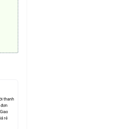
ới thanh
c đơn
 Giao
iá rẻ