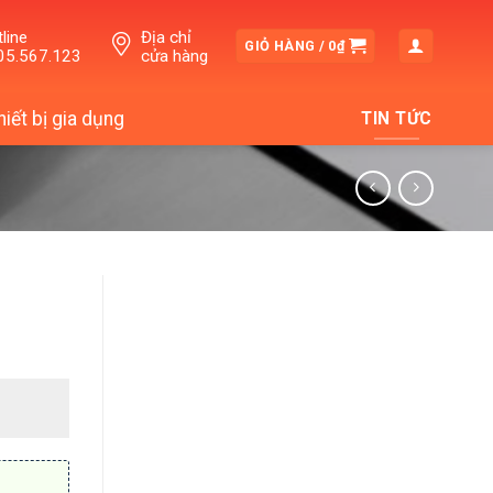
line
Địa chỉ
GIỎ HÀNG /
0
₫
05.567.123
cửa hàng
hiết bị gia dụng
TIN TỨC