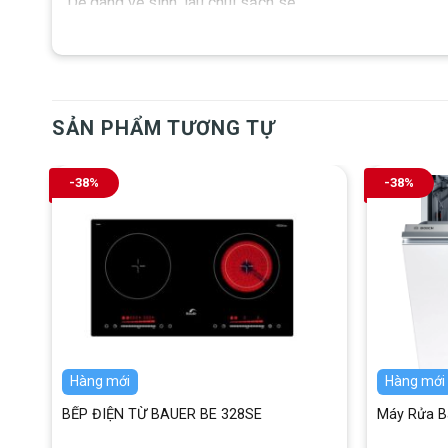
Dễ dàng vệ sinh, lau chùi sạch sẽ.
Hãng sản xuất: KOBESI
Công nghệ sản xuất: Hàn Quốc
SẢN PHẨM TƯƠNG TỰ
-38%
-38%
Hàng mới
Hàng mới
MS
BẾP ĐIỆN TỪ BAUER BE 328SE
Máy Rửa 