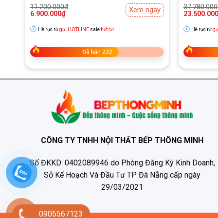
Giá
Giá
Giá
Giá
11.200.000
₫
37.780.000
ay
Xem ngay
gốc
hiện
gốc
hiện
6.900.000
₫
23.500.00
là:
tại
là:
tại
11.200.000₫.
là:
37.780.000
là:
Hè rực rỡ
gọi HOTLINE
sale
hết cỡ
Hè rực rỡ
gọ
6.900.000₫.
23.500.000
Đã bán 232
CÔNG TY TNHH NỘI THẤT BẾP THÔNG MINH
Số ĐKKD: 0402089946 do Phòng Đăng Ký Kinh Doanh,
Sở Kế Hoạch Và Đầu Tư TP Đà Nẵng cấp ngày
29/03/2021
0905567123