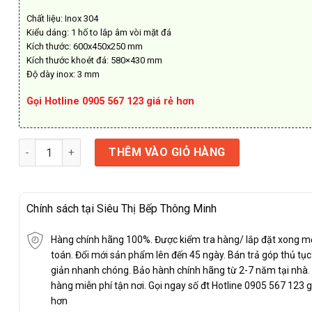
2.990.000₫.
Chất liệu: Inox 304
Kiểu dáng: 1 hố to lắp âm vòi mặt đá
Kích thước: 600x450x250 mm
Kích thước khoét đá: 580×430 mm
Độ dày inox: 3 mm
Gọi Hotline 0905 567 123 giá rẻ hơn
CHẬU RỬA BÁT 1 HỐ INOX 304 MODEL: KB 6045 số lượng
THÊM VÀO GIỎ HÀNG
Chính sách tại Siêu Thị Bếp Thông Minh
Hàng chính hãng 100%. Được kiểm tra hàng/ lắp đặt xong m
toán. Đổi mới sản phẩm lên đến 45 ngày. Bán trả góp thủ tụ
giản nhanh chóng. Bảo hành chính hãng từ 2-7 năm tại nhà.
hàng miễn phí tận nơi. Gọi ngay số đt Hotline 0905 567 123 g
hơn