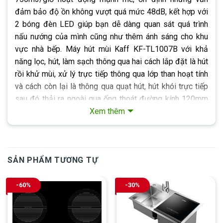
đảm bảo độ ồn không vượt quá mức 48dB, kết hợp với
2 bóng đèn LED giúp bạn dễ dàng quan sát quá trình
nấu nướng của mình cũng như thêm ánh sáng cho khu
vực nhà bếp. Máy hút mùi Kaff KF-TL1007B với khả
năng lọc, hút, làm sạch thông qua hai cách lắp đặt là hút
rồi khử mùi, xử lý trực tiếp thông qua lớp than hoạt tính
và cách còn lại là thông qua quạt hút, hút khói trực tiếp
sau đó thải ra ngoài qua ống thoát đường kính 120mm
cùng với 1m ống mềm kèm theo, phù hợp nhu cầu và
Xem thêm
khả năng của người tiêu dùng.
Máy làm sạch không khí Kaff KF-TL1007B được trang
bị bộ lưới lọc lọc mỡ Aluminum 3 lớp có tác dụng sàn
SẢN PHẨM TƯƠNG TỰ
lọc mùi dầu mỡ trước khi được hút vào, giúp bảo vệ
động cơ máy bên trong, nâng cao tuổi thọ sản phẩm.
-60%
-30%
Sản phẩm máy hút mùi Kaff KF-TL1007B sử dụng chất
liệu kính đen và thân máy thép sơn tĩnh điện đen sang
trọng cho độ bền khi sử dụng trong thời gian dài, tuổi