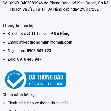
Số ĐKKD: 0402089946 do Phòng Đăng Ký Kinh Doanh, Sở Kế
– Ống thoát: 120mm
Hoạch Và Đầu Tư TP Đà Nẵng cấp ngày 29/03/2021
– Lưới lọc mỡ Aluminum 3 lớp
Thông tin liên hệ
– Kích thước: 700x280x200mm
Địa chỉ:
62 Lý Thái Tổ, TP Đà Nẵng
– Chế độ hút và khử mùi bằng than hoạt tính hoặc đẩy
Email:
stbepthongminh@gmail.com
trực tiếp ra môi trường bên ngoài.
Điện thoại:
0905 567 123
Zalo:
0918 445 947
Chính sách hỗ trợ
Chính sách bảo vệ thông tin cá nhân