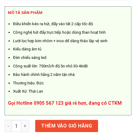
là:
tại
5.390.000₫.
là:
MÔ TẢ SẢN PHẨM
3.900.000₫.
Điều khiển kéo ra hút, đẩy vào tắt 2 cấp tốc độ
Công nghệ hút đẩy trực tiếp hoặc dùng than hoạt tính
Lưới lọc hợp kim nhôm + inox dể dàng tháo lắp vệ sinh
Kiểu dáng âm tủ
Đèn chiếu sáng led
Công suất lớn: 750m3/h độ ồn nhỏ 30-46dB
Bảo hành chính hãng 2 năm tận nhà
Thương hiệu: Đức
Xuất Xứ: Thái Lan
Gọi Hotline 0905 567 123 giá rẻ hơn, đang có CTKM
Máy Hút Mùi Bếp Âm Tủ KF-TL1007B số lượng
THÊM VÀO GIỎ HÀNG