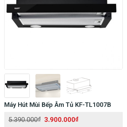
Máy Hút Mùi Bếp Âm Tủ KF-TL1007B
Giá
Giá
5.390.000
₫
3.900.000
₫
gốc
hiện