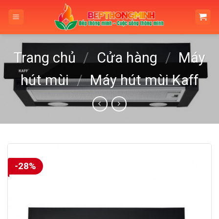
Skip
to
content
Trang chủ
/
Cửa hàng
/
Máy
hút mùi
/
Máy hút mùi Kaff
-28%